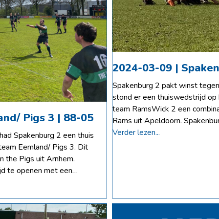
2024-03-09 | Spaken
Spakenburg 2 pakt winst tegen
stond er een thuiswedstrijd o
team RamsWick 2 een combinat
nd/ Pigs 3 | 88-05
Rams uit Apeldoorn. Spakenbur
Verder lezen...
had Spakenburg 2 een thuis
team Eemland/ Pigs 3. Dit
n the Pigs uit Arnhem.
ijd te openen met een…