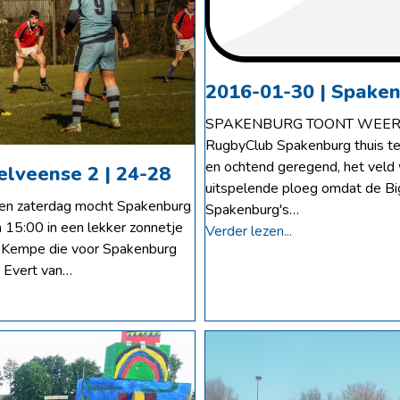
2016-01-30 | Spakenb
SPAKENBURG TOONT WEER KA
RugbyClub Spakenburg thuis teg
en ochtend geregend, het veld 
elveense 2 | 24-28
uitspelende ploeg omdat de Bi
open zaterdag mocht Spakenburg
Spakenburg's…
15:00 in een lekker zonnetje
Verder lezen...
m Kempe die voor Spakenburg
 Evert van…