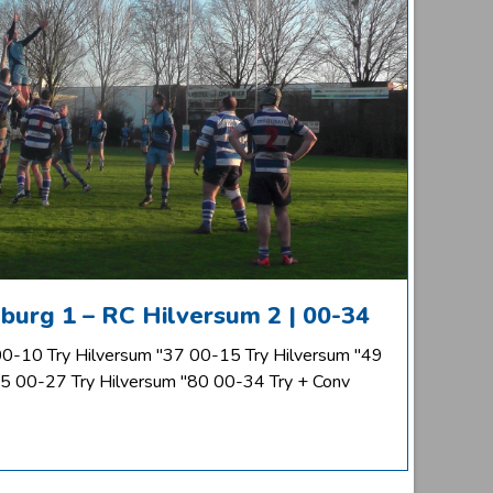
burg 1 – RC Hilversum 2 | 00-34
00-10 Try Hilversum "37 00-15 Try Hilversum "49
65 00-27 Try Hilversum "80 00-34 Try + Conv