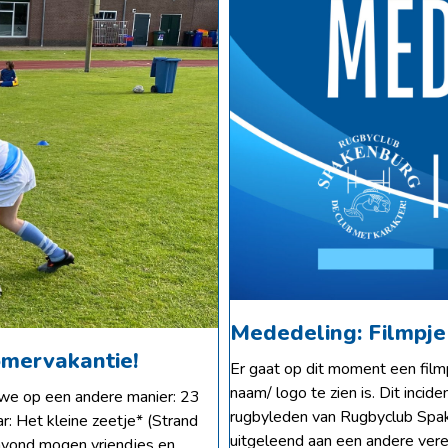
Mededeling: Filmpje
omervakantie!
Er gaat op dit moment een filmp
naam/ logo te zien is. Dit incid
e op een andere manier: 23
rugbyleden van Rugbyclub Spa
ar: Het kleine zeetje* (Strand
uitgeleend aan een andere vere
 avond mogen vriendjes en