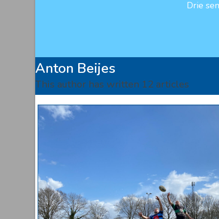
Drie se
Anton Beijes
This author has written 12 articles