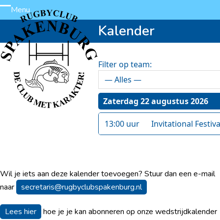
Skip
Menu
Open
Close
to
Kalender
content
mobile
mobile
menu
menu
Filter op team:
Zaterdag 22 augustus 2026
13:00 uur
Invitational Festiva
Wil je iets aan deze kalender toevoegen? Stuur dan een e-mail
naar
secretaris@rugbyclubspakenburg.nl
Lees hier
hoe je je kan abonneren op onze wedstrijdkalender