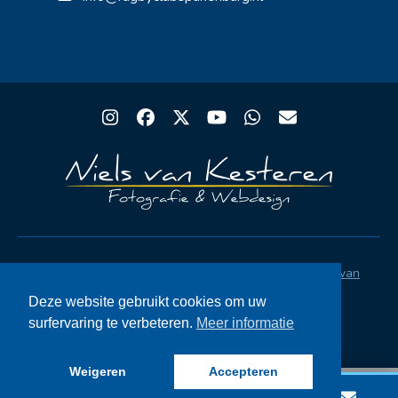
Instagram
Facebook
Twitter
YouTube
Whatsapp
Email
Copyright® Rugby Club Spakenburg | Ontwerp
Niels van
Kesteren
|
Privacystatement AVG
|
FAQ
Deze website gebruikt cookies om uw
surfervaring te verbeteren.
Meer informatie
Weigeren
Accepteren