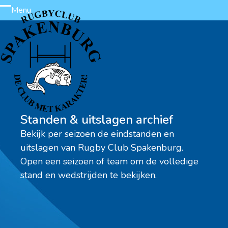
Skip
Menu
Open
Close
to
content
mobile
mobile
menu
menu
Standen & uitslagen archief
Bekijk per seizoen de eindstanden en
uitslagen van Rugby Club Spakenburg.
Open een seizoen of team om de volledige
stand en wedstrijden te bekijken.