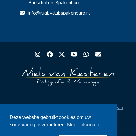
Bunschoten-Spakenburg
info@rugbyclubspakenburg.nl
Instagram
Facebook
Twitter
YouTube
Whatsapp
Email
Copyright® Rugby Club Spakenburg | Ontwerp
Niels van
Kesteren
|
Privacystatement AVG
|
FAQ
Deze website gebruikt cookies om uw
surfervaring te verbeteren.
Meer informatie