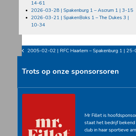
14-61
2026-03-28 | Spakenburg 1 – Ascrum 1 | 3-15
2026-03-21 | SpakenBoks 1 – The Dukes 3 |
10-34
2005-02-02 | RFC Haarlem – Spakenburg 1 | 25-
previous
post:
Trots op onze sponsorsoren
Mr Fillet is hoofdsponso
staat het bedrijf beken
club in haar sportieve am