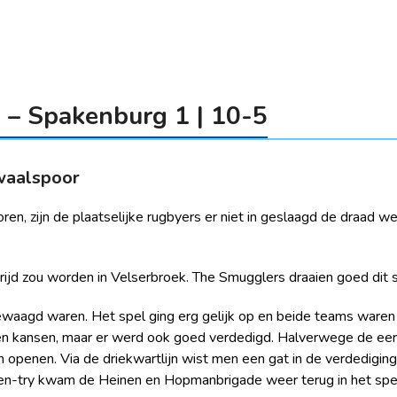
– Spakenburg 1 | 10-5
waalspoor
n, zijn de plaatselijke rugbyers er niet in geslaagd de draad we
rijd zou worden in Velserbroek. The Smugglers draaien goed dit 
ewaagd waren. Het spel ging erg gelijk op en beide teams waren e
en kansen, maar er werd ook goed verdedigd. Halverwege de eerst
penen. Via de driekwartlijn wist men een gat in de verdediging
n-try kwam de Heinen en Hopmanbrigade weer terug in het spel en