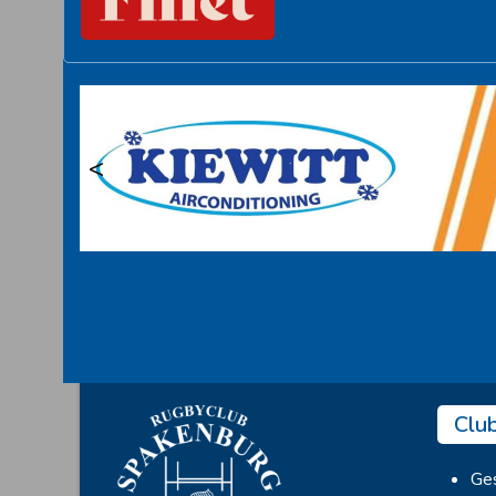
<
Clu
Ges