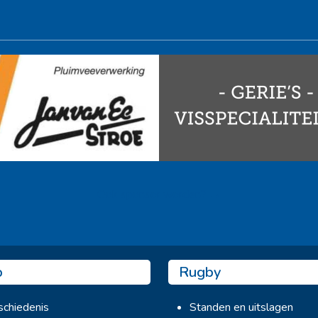
Ook sponsor worden? →
b
Rugby
chiedenis
Standen en uitslagen