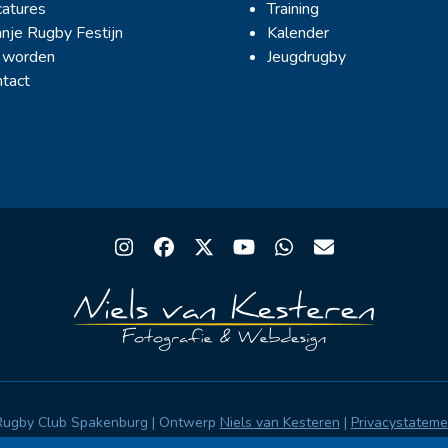
atures
Training
nje Rugby Festijn
Kalender
 worden
Jeugdrugby
tact
Instagram
Facebook
Twitter
YouTube
Whatsapp
Email
Rugby Club Spakenburg | Ontwerp
Niels van Kesteren
|
Privacystatem