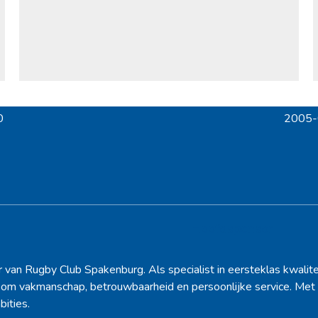
0
2005-0
next
post:
Hoofdsponsor
r van Rugby Club Spakenburg. Als specialist in eersteklas kwalite
d om vakmanschap, betrouwbaarheid en persoonlijke service. Met 
bities.