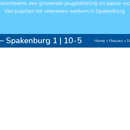
niorenteams, een groeiende jeugdafdeling en passie voo
Van pupillen tot veteranen: welkom in Spakenburg.
– Spakenburg 1 | 10-5
Home
»
Nieuws
»
N