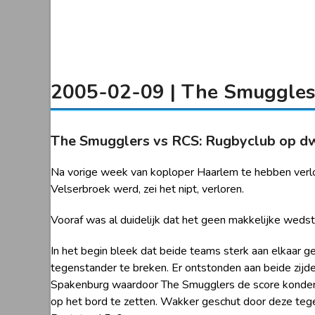
2005-02-09 | The Smuggles 
The Smugglers vs RCS: Rugbyclub op d
Na vorige week van koploper Haarlem te hebben verlore
Velserbroek werd, zei het nipt, verloren.
Vooraf was al duidelijk dat het geen makkelijke wedst
In het begin bleek dat beide teams sterk aan elkaar g
tegenstander te breken. Er ontstonden aan beide zijd
Spakenburg waardoor The Smugglers de score konden o
op het bord te zetten. Wakker geschut door deze tege