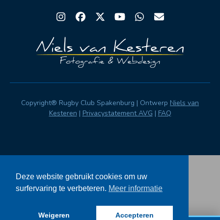
Instagram
Facebook
Twitter
YouTube
Whatsapp
Email
Copyright® Rugby Club Spakenburg | Ontwerp
Niels van
Kesteren
|
Privacystatement AVG
|
FAQ
Deze website gebruikt cookies om uw
surfervaring te verbeteren.
Meer informatie
Weigeren
Accepteren