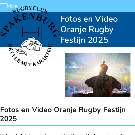
Skip
Menu
Open
Close
to
Fotos en Video
content
mobile
mobile
Oranje Rugby
menu
menu
Festijn 2025
Fotos en Video Oranje Rugby Festijn
2025