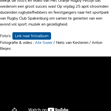
Bekijk de foto’s en video van Het Oranje Rugby Festijn dat
wederom een groot succes was! Op vrijdag 25 april stroomden
duizenden rugbyliefhebbers en feestgangers naar het sportpark
van Rugby Club Spakenburg om samen te genieten van een
avond vol sport, muziek en gezelligheid.
Foto’s:
Link naar fotoalbum
Fotografie & video :
Ate Swier
/ Niels van Kesteren / Anton
Beijes