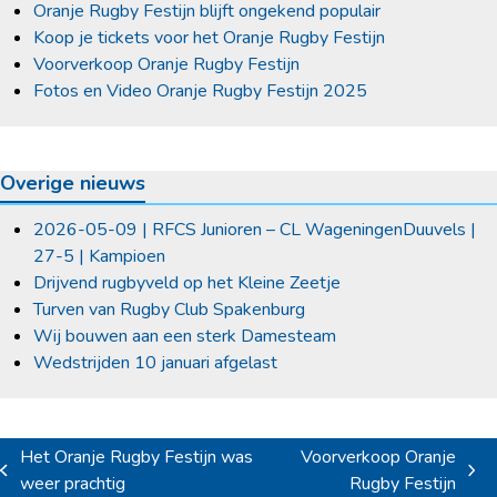
Oranje Rugby Festijn blijft ongekend populair
Koop je tickets voor het Oranje Rugby Festijn
Voorverkoop Oranje Rugby Festijn
Fotos en Video Oranje Rugby Festijn 2025
Overige nieuws
2026-05-09 | RFCS Junioren – CL WageningenDuuvels |
27-5 | Kampioen
Drijvend rugbyveld op het Kleine Zeetje
Turven van Rugby Club Spakenburg
Wij bouwen aan een sterk Damesteam
Wedstrijden 10 januari afgelast
Het Oranje Rugby Festijn was
Voorverkoop Oranje
previous
next
weer prachtig
Rugby Festijn