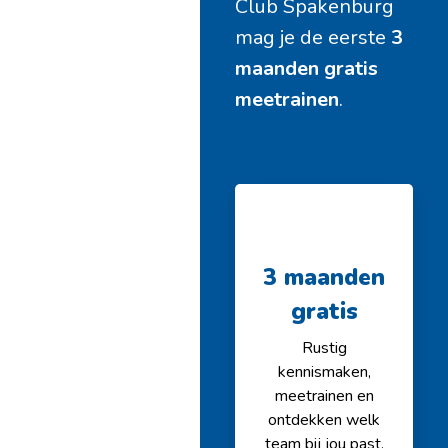
Club Spakenburg
mag je de eerste
3
maanden gratis
meetrainen
.
Knop tekst
3 maanden
gratis
Rustig
kennismaken,
meetrainen en
ontdekken welk
team bij jou past.