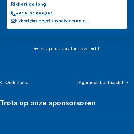
Rikkert de Jong
+316-21985261
rikkert@rugbyclubspakenburg.nl
Terug naar vacature overzicht
Onderhoud
Algemeen bestuurslid
previous
next
post:
post:
Trots op onze sponsorsoren
Hoofdsponsor