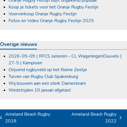
Oranje Rugby Festijn blijft ongekend populair
Koop je tickets voor het Oranje Rugby Festijn
Voorverkoop Oranje Rugby Festijn
Fotos en Video Oranje Rugby Festijn 2025
Overige nieuws
2026-05-09 | RFCS Junioren – CL WageningenDuuvels |
27-5 | Kampioen
Drijvend rugbyveld op het Kleine Zeetje
Turven van Rugby Club Spakenburg
Wij bouwen aan een sterk Damesteam
Wedstrijden 10 januari afgelast
Ameland Beach Rugby
Ameland Beach Rugby
previous
next
2018
2022