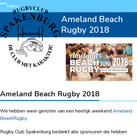
Skip
Menu
Open
Close
to
Ameland Beach
content
mobile
mobile
Rugby 2018
menu
menu
Ameland Beach Rugby 2018
We hebben weer genoten van een heerlijk weekend
Ameland
BeachRugby
.
Rugby Club Spakenburg bedankt alle sponsoren die hebben