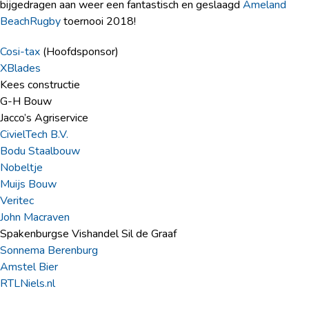
bijgedragen aan weer een fantastisch en geslaagd
Ameland
BeachRugby
toernooi 2018!
Cosi-tax
(Hoofdsponsor)
XBlades
Kees constructie
G-H Bouw
Jacco’s Agriservice
CivielTech B.V.
Bodu Staalbouw
Nobeltje
Muijs Bouw
Veritec
John Macraven
Spakenburgse Vishandel Sil de Graaf
Sonnema Berenburg
Amstel Bier
RTLNiels.nl