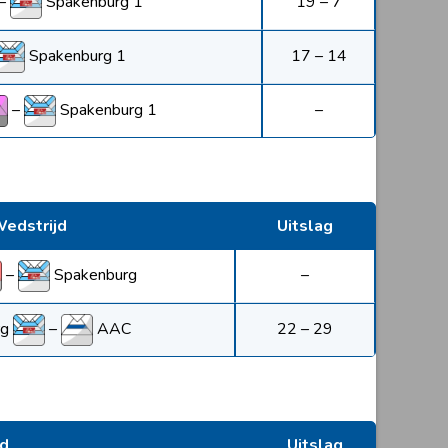
–
Spakenburg 1
19 – 7
Spakenburg 1
17 – 14
–
Spakenburg 1
–
edstrijd
Uitslag
–
Spakenburg
–
rg
–
AAC
22 – 29
d
Uitslag