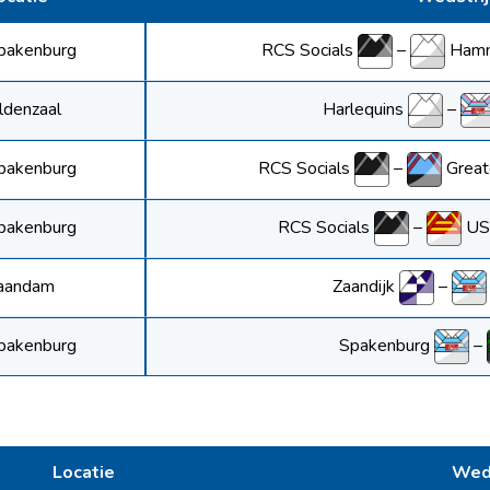
RCS Socials
–
Hamm
pakenburg
Harlequins
–
ldenzaal
RCS Socials
–
Great
pakenburg
RCS Socials
–
US
pakenburg
Zaandijk
–
aandam
Spakenburg
–
pakenburg
Locatie
Weds