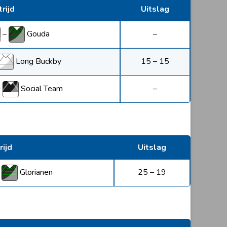
rijd
Uitslag
–
Gouda
–
Long Buckby
15 – 15
–
Social Team
–
ijd
Uitslag
–
Glorianen
25 – 19