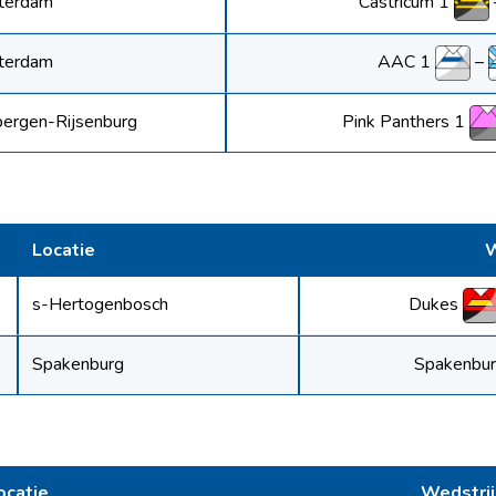
Castricum 1
terdam
AAC 1
–
terdam
Pink Panthers 1
bergen-Rijsenburg
Locatie
W
Dukes
s-Hertogenbosch
Spakenbu
Spakenburg
ocatie
Wedstrij