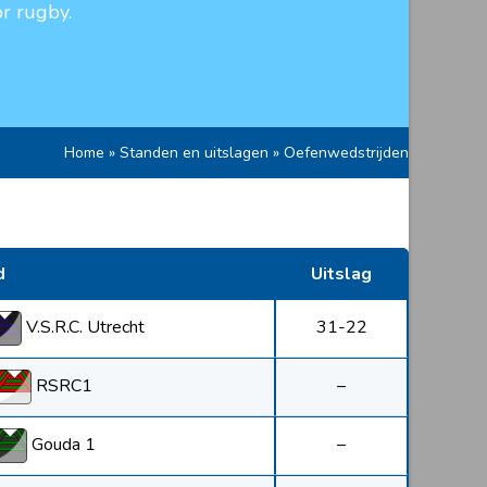
r rugby.
Home
»
Standen en uitslagen
»
Oefenwedstrijden
d
Uitslag
V.S.R.C. Utrecht
31-22
RSRC1
–
Gouda 1
–