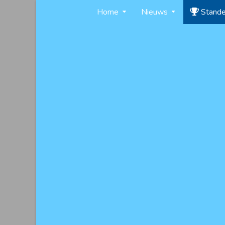
Skip
Home
Nieuws
Stand
to
content