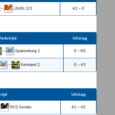
–
USRS 2/3
42 – 0
edstrijd
Uitslag
–
Spakenburg 1
0 – 65
–
Eemland 2
0 – 43
rijd
Uitslag
–
RCS Socials
41 – 42