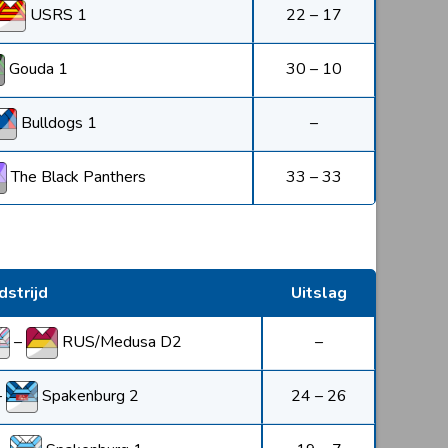
USRS 1
22 – 17
Gouda 1
30 – 10
Bulldogs 1
–
The Black Panthers
33 – 33
strijd
Uitslag
–
RUS/Medusa D2
–
–
Spakenburg 2
24 – 26