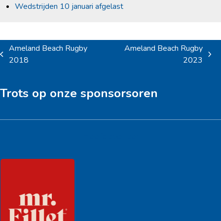
Wedstrijden 10 januari afgelast
Ameland Beach Rugby
Ameland Beach Rugby
previous
next
2018
2023
post:
post:
Trots op onze sponsorsoren
Hoofdsponsor