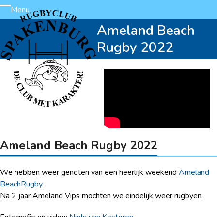
Skip
Menu
Open
Close
to
Ameland Beach
content
mobile
mobile
Rugby 2022
menu
menu
Ameland Beach Rugby 2022
We hebben weer genoten van een heerlijk weekend
Ameland
BeachRugby
.
Na 2 jaar Ameland Vips mochten we eindelijk weer rugbyen.
Fotografie en video:
Niels van Kesteren