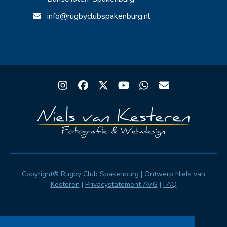
info@rugbyclubspakenburg.nl
Instagram
Facebook
Twitter
YouTube
Whatsapp
Email
Copyright® Rugby Club Spakenburg | Ontwerp
Niels van
Kesteren
|
Privacystatement AVG
|
FAQ