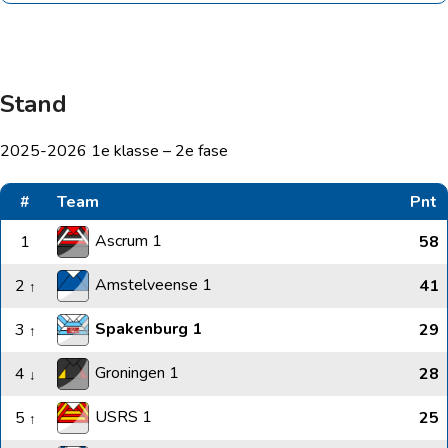
Stand
2025-2026 1e klasse – 2e fase
#
Team
Pnt
Ascrum 1
1
58
Amstelveense 1
2
41
↑
Spakenburg 1
3
29
↑
Groningen 1
4
28
↓
USRS 1
5
25
↑