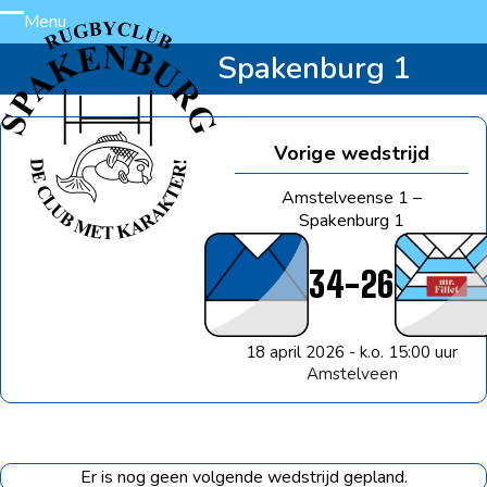
Skip
Menu
Open
Close
to
Spakenburg 1
content
mobile
mobile
menu
menu
Vorige wedstrijd
Amstelveense 1 –
Spakenburg 1
34
-
26
18 april 2026 - k.o. 15:00 uur
Amstelveen
Er is nog geen volgende wedstrijd gepland.