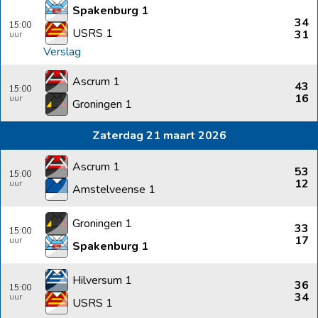
Spakenburg 1
34
15:00
USRS 1
31
Verslag
Ascrum 1
43
15:00
16
Groningen 1
Zaterdag 21 maart 2026
Ascrum 1
53
15:00
12
Amstelveense 1
Groningen 1
33
15:00
17
Spakenburg 1
Hilversum 1
36
15:00
34
USRS 1