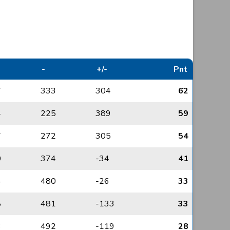
-
+/-
Pnt
7
333
304
62
4
225
389
59
7
272
305
54
0
374
-34
41
4
480
-26
33
8
481
-133
33
3
492
-119
28