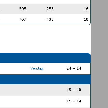
2
505
-253
16
4
707
-433
15
Verslag
24
–
14
39
–
26
15
–
14