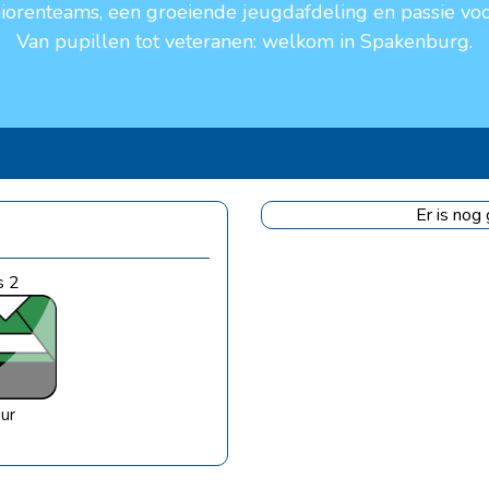
niorenteams, een groeiende jeugdafdeling en passie voo
Van pupillen tot veteranen: welkom in Spakenburg.
Er is nog
s 2
uur