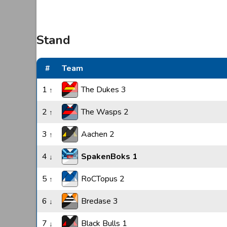
Stand
#
Team
1
The Dukes 3
↑
2
The Wasps 2
↑
3
Aachen 2
↑
4
SpakenBoks 1
↓
5
RoCTopus 2
↑
6
Bredase 3
↓
7
Black Bulls 1
↓