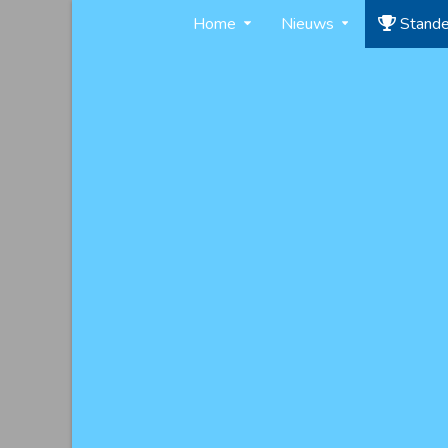
Skip
Home
Nieuws
Stand
to
content