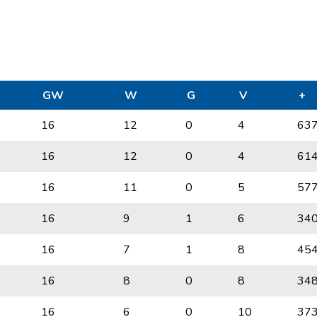
GW
W
G
V
+
16
12
0
4
63
16
12
0
4
61
16
11
0
5
57
16
9
1
6
34
16
7
1
8
45
16
8
0
8
34
16
6
0
10
37