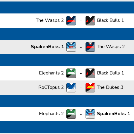
-
The Wasps 2
Black Bulls 1
-
SpakenBoks 1
The Wasps 2
-
Elephants 2
Black Bulls 1
-
RoCTopus 2
The Dukes 3
-
Elephants 2
SpakenBoks 1