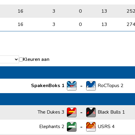
16
3
0
13
25
16
3
0
13
27
Kleuren aan
-
SpakenBoks 1
RoCTopus 2
-
The Dukes 3
Black Bulls 1
-
Elephants 2
USRS 4