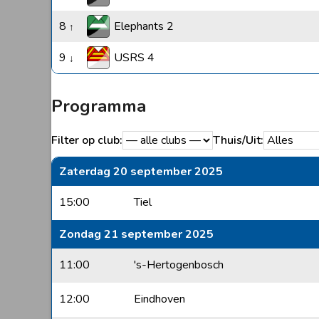
8
Elephants 2
↑
9
USRS 4
↓
Programma
Filter op club:
Thuis/Uit:
Zaterdag 20 september 2025
15:00
Tiel
Zondag 21 september 2025
11:00
's-Hertogenbosch
12:00
Eindhoven