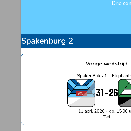
Drie se
Spakenburg 2
Vorige wedstrijd
SpakenBoks 1 – Elephant
31
-
26
11 april 2026 - k.o. 15:00 
Tiel