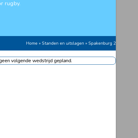
r rugby.
Home
»
Standen en uitslagen
»
Spakenburg 2
 geen volgende wedstrijd gepland.