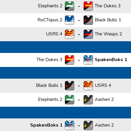
-
Elephants 2
The Dukes 3
-
RoCTopus 2
Black Bulls 1
-
USRS 4
The Wasps 2
-
The Dukes 3
SpakenBoks 1
-
Black Bulls 1
USRS 4
-
Elephants 2
Aachen 2
-
SpakenBoks 1
Aachen 2