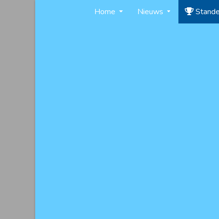
Skip
Home
Nieuws
Stand
to
content