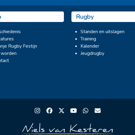
b
Rugby
chiedenis
Standen en uitslagen
atures
Training
nje Rugby Festijn
Kalender
 worden
Jeugdrugby
tact
Instagram
Facebook
Twitter
YouTube
Whatsapp
Email