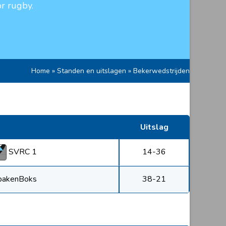
r rugby.
Home
»
Standen en uitslagen
»
Bekerwedstrijden
Uitslag
SVRC 1
14-36
pakenBoks
38-21