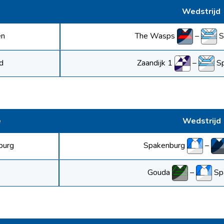
Wedstrijd
The Wasps
–
S
en
Zaandijk 1
–
S
d
e
Wedstrijd
Spakenburg
–
burg
Gouda
–
Sp