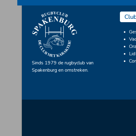
Clu
Ges
Vac
Ora
Lid
Con
Sinds 1979 de rugbyclub van
Spakenburg en omstreken.