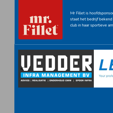
Mr Fillet is hoofdsponso
staat het bedrijf beken
club in haar sportieve am
<