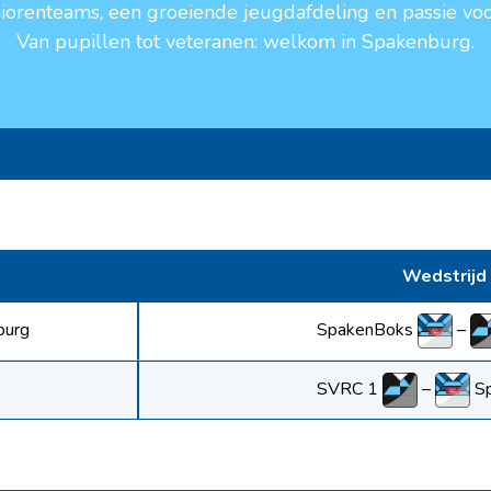
niorenteams, een groeiende jeugdafdeling en passie voo
Van pupillen tot veteranen: welkom in Spakenburg.
e
Wedstrijd
SpakenBoks
–
burg
SVRC 1
–
S