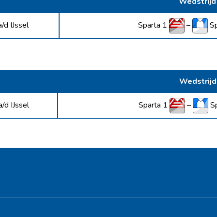
Wedstrijd
Sparta 1
–
S
/d IJssel
Wedstrijd
Sparta 1
–
S
/d IJssel
Hoofdsponsor