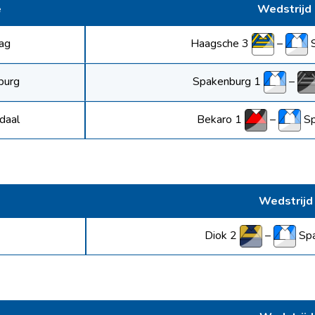
e
Wedstrijd
Haagsche 3
–
ag
Spakenburg 1
–
burg
Bekaro 1
–
S
daal
Wedstrijd
Diok 2
–
Sp