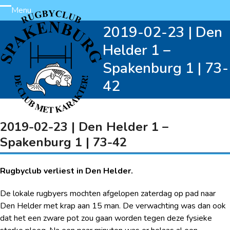
Skip
Menu
Open
Close
to
2019-02-23 | Den
content
mobile
mobile
Helder 1 –
menu
menu
Spakenburg 1 | 73-
42
2019-02-23 | Den Helder 1 –
Spakenburg 1 | 73-42
Rugbyclub verliest in Den Helder.
De lokale rugbyers mochten afgelopen zaterdag op pad naar
Den Helder met krap aan 15 man. De verwachting was dan ook
dat het een zware pot zou gaan worden tegen deze fysieke