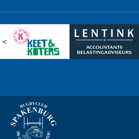
<
>
Ook sponsor worden? →