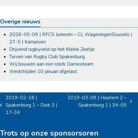
Overige nieuws
2026-05-09 | RFCS Junioren – CL WageningenDuuvels |
27-5 | Kampioen
Drijvend rugbyveld op het Kleine Zeetje
Turven van Rugby Club Spakenburg
Wij bouwen aan een sterk Damesteam
Wedstrijden 10 januari afgelast
2019-02-18 |
2019-03-09 | Haarlem 2 –
next
Spakenburg 1 – Diok 3 |
Spakenburg 1 | 34-05
previous
post:
17-34
post:
Trots op onze sponsorsoren