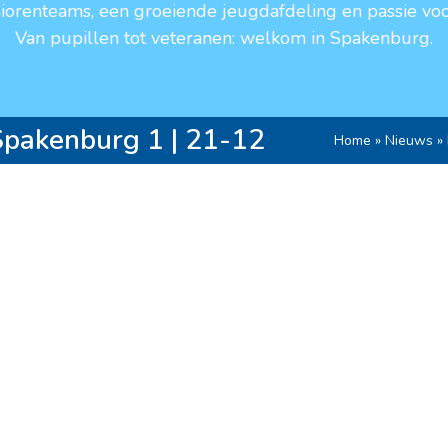
niorenteams, een groeiende jeugdafdeling en passie voo
Van pupillen tot veteranen: welkom in Spakenburg.
Spakenburg 1 | 21-12
Home
»
Nieuws
»