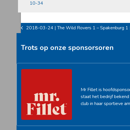
10-34
2018-03-24 | The Wild Rovers 1 – Spakenburg 1 
previous
post:
Trots op onze sponsorsoren
Mr Fillet is hoofdsponso
staat het bedrijf beken
club in haar sportieve am