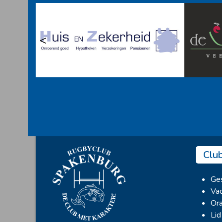
<
Clu
Ges
Vac
Ora
Lid