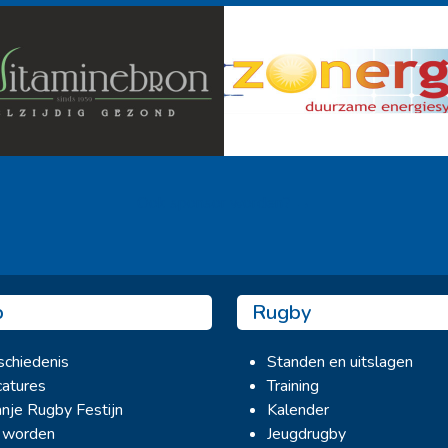
Ook sponsor worden? →
b
Rugby
chiedenis
Standen en uitslagen
atures
Training
nje Rugby Festijn
Kalender
 worden
Jeugdrugby