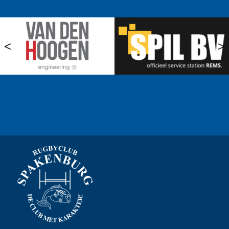
<
>
Ook sponsor worden? →