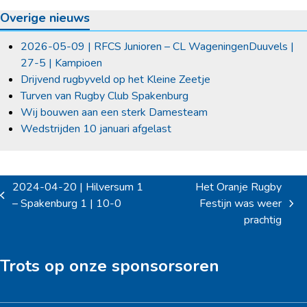
Overige nieuws
2026-05-09 | RFCS Junioren – CL WageningenDuuvels |
27-5 | Kampioen
Drijvend rugbyveld op het Kleine Zeetje
Turven van Rugby Club Spakenburg
Wij bouwen aan een sterk Damesteam
Wedstrijden 10 januari afgelast
2024-04-20 | Hilversum 1
Het Oranje Rugby
previous
– Spakenburg 1 | 10-0
Festijn was weer
next
post:
prachtig
post:
Trots op onze sponsorsoren