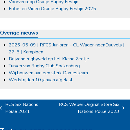
Voorverkoop Oranje Rugby Festijn
Fotos en Video Oranje Rugby Festijn 2025
Overige nieuws
2026-05-09 | RFCS Junioren – CL WageningenDuuvels |
27-5 | Kampioen
Drijvend rugbyveld op het Kleine Zeetje
Turven van Rugby Club Spakenburg
Wij bouwen aan een sterk Damesteam
Wedstrijden 10 januari afgelast
RCS Six Nations
RCS Weber Original Store Six
previous
next
Poule 2021
Nations Poule 2023
post:
post: