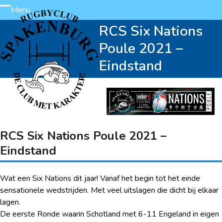
Skip
Menu
Open
Close
to
RCS Six Nations
content
mobile
mobile
Poule 2021 –
menu
menu
Eindstand
RCS Six Nations Poule 2021 –
Eindstand
Wat een Six Nations dit jaar! Vanaf het begin tot het einde
sensationele wedstrijden. Met veel uitslagen die dicht bij elkaar
lagen.
De eerste Ronde waarin Schotland met 6-11 Engeland in eigen