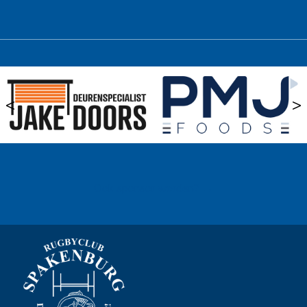
<
>
Ook sponsor worden? →