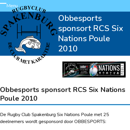
Skip
Menu
Open
Close
to
Obbesports
content
mobile
mobile
sponsort RCS Six
menu
menu
Nations Poule
2010
Obbesports sponsort RCS Six Nations
Poule 2010
De Rugby Club Spakenburg Six Nations Poule met 25
deelnemers wordt gesponsord door OBBESPORTS: