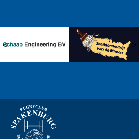
<
>
Ook sponsor worden? →