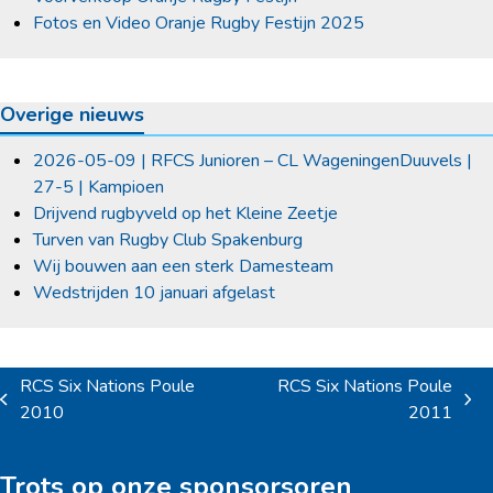
Fotos en Video Oranje Rugby Festijn 2025
Overige nieuws
2026-05-09 | RFCS Junioren – CL WageningenDuuvels |
27-5 | Kampioen
Drijvend rugbyveld op het Kleine Zeetje
Turven van Rugby Club Spakenburg
Wij bouwen aan een sterk Damesteam
Wedstrijden 10 januari afgelast
RCS Six Nations Poule
RCS Six Nations Poule
previous
next
2010
2011
post:
post:
Trots op onze sponsorsoren