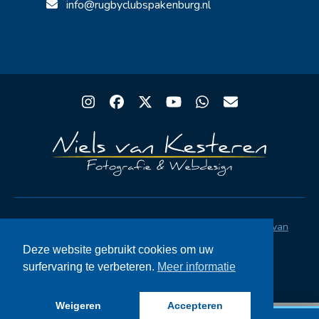
info@rugbyclubspakenburg.nl
Instagram
Facebook
Twitter
YouTube
Whatsapp
Email
Copyright® Rugby Club Spakenburg | Ontwerp
Niels van
Kesteren
|
Privacystatement AVG
|
FAQ
Deze website gebruikt cookies om uw
surfervaring te verbeteren.
Meer informatie
Weigeren
Accepteren