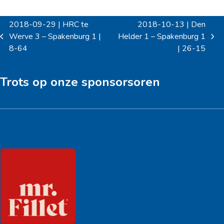
2018-09-29 | HRC te
2018-10-13 | Den
Werve 3 – Spakenburg 1 |
Helder 1 – Spakenburg 1
previous
next
8-64
| 26-15
post:
post:
Trots op onze sponsorsoren
Hoofdsponsor