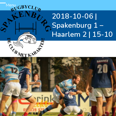
Skip
Menu
Open
Close
to
2018-10-06 |
content
mobile
mobile
Spakenburg 1 –
menu
menu
Haarlem 2 | 15-10