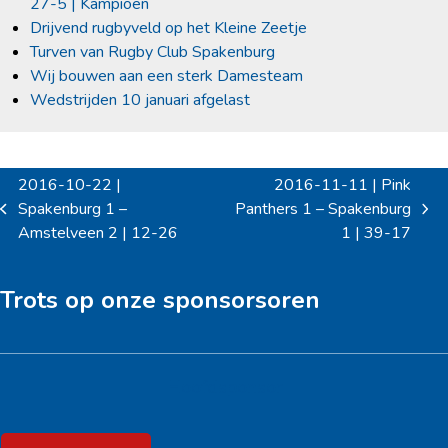
27-5 | Kampioen
Drijvend rugbyveld op het Kleine Zeetje
Turven van Rugby Club Spakenburg
Wij bouwen aan een sterk Damesteam
Wedstrijden 10 januari afgelast
2016-10-22 |
2016-11-11 | Pink
Spakenburg 1 –
Panthers 1 – Spakenburg
previous
next
Amstelveen 2 | 12-26
1 | 39-17
post:
post:
Trots op onze sponsorsoren
Hoofdsponsor