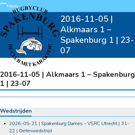
Skip
Menu
Open
Close
to
2016-11-05 |
content
mobile
mobile
Alkmaars 1 –
menu
menu
Spakenburg 1 | 23-
07
2016-11-05 | Alkmaars 1 – Spakenburg
1 | 23-07
Wedstrijden
2026-05-21 | Spakenburg Dames – VSRC Utrecht | 31-
22 | Oefenwedstrijd