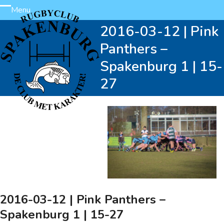
Skip
Menu
Open
Close
to
2016-03-12 | Pink
content
mobile
mobile
Panthers –
menu
menu
Spakenburg 1 | 15-
27
2016-03-12 | Pink Panthers –
Spakenburg 1 | 15-27