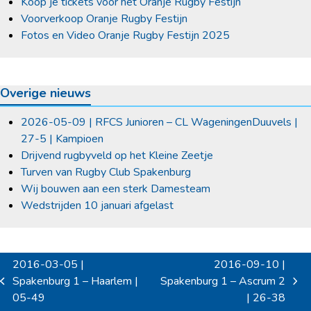
Koop je tickets voor het Oranje Rugby Festijn
Voorverkoop Oranje Rugby Festijn
Fotos en Video Oranje Rugby Festijn 2025
Overige nieuws
2026-05-09 | RFCS Junioren – CL WageningenDuuvels |
27-5 | Kampioen
Drijvend rugbyveld op het Kleine Zeetje
Turven van Rugby Club Spakenburg
Wij bouwen aan een sterk Damesteam
Wedstrijden 10 januari afgelast
2016-03-05 |
2016-09-10 |
Spakenburg 1 – Haarlem |
Spakenburg 1 – Ascrum 2
previous
next
05-49
| 26-38
post:
post: