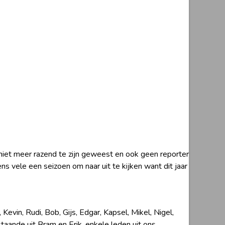
niet meer razend te zijn geweest en ook geen reporter
 vele een seizoen om naar uit te kijken want dit jaar
Kevin, Rudi, Bob, Gijs, Edgar, Kapsel, Mikel, Nigel,
taande uit Bram en Erik, enkele leden uit ons