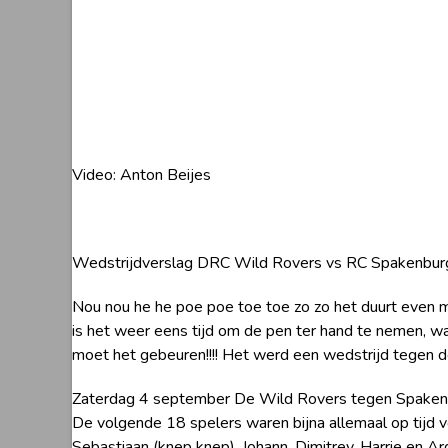
Video: Anton Beijes
Wedstrijdverslag DRC Wild Rovers vs RC Spakenburg
Nou nou he he poe poe toe toe zo zo het duurt even m
is het weer eens tijd om de pen ter hand te nemen, wa
moet het gebeuren!!!! Het werd een wedstrijd tegen de
Zaterdag 4 september De Wild Rovers tegen Spaken
De volgende 18 spelers waren bijna allemaal op tijd voo
Sebastiaan (knep knep), Johann, Dimitrey, Harrie en A