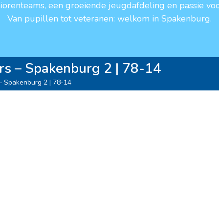
niorenteams, een groeiende jeugdafdeling en passie voo
Van pupillen tot veteranen: welkom in Spakenburg.
s – Spakenburg 2 | 78-14
– Spakenburg 2 | 78-14