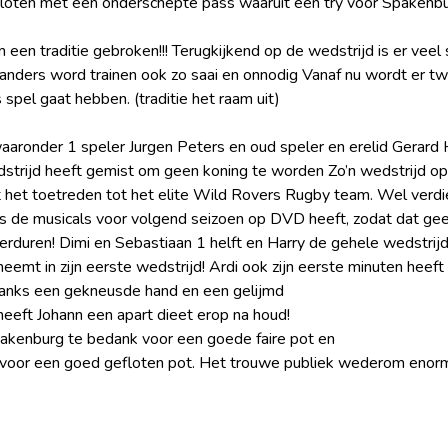
loten met een onderschepte pass waaruit een try voor Spakenb
en traditie gebroken!!! Terugkijkend op de wedstrijd is er veel 
g, anders word trainen ook zo saai en onnodig Vanaf nu wordt er t
 spel gaat hebben. (traditie het raam uit)
onder 1 speler Jurgen Peters en oud speler en erelid Gerard Hu
dstrijd heeft gemist om geen koning te worden Zo’n wedstrijd o
t het toetreden tot het elite Wild Rovers Rugby team. Wel verdi
Bas de musicals voor volgend seizoen op DVD heeft, zodat dat ge
erduren! Dimi en Sebastiaan 1 helft en Harry de gehele wedstri
emt in zijn eerste wedstrijd! Ardi ook zijn eerste minuten heeft
danks een gekneusde hand en een gelijmd
heeft Johann een apart dieet erop na houd!
pakenburg te bedank voor een goede faire pot en
 voor een goed gefloten pot. Het trouwe publiek wederom enorm