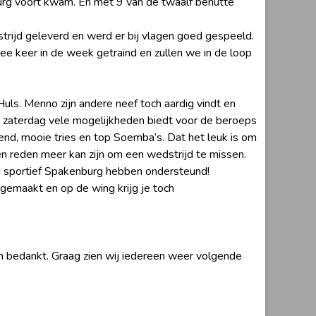
urg voort kwam. En met 9 van de twaalf benutte
strijd geleverd en werd er bij vlagen goed gespeeld.
wee keer in de week getraind en zullen we in de loop
ls. Menno zijn andere neef toch aardig vindt en
p zaterdag vele mogelijkheden biedt voor de beroeps
end, mooie tries en top Soemba’s. Dat het leuk is om
en reden meer kan zijn om een wedstrijd te missen.
jd sportief Spakenburg hebben ondersteund!
 gemaakt en op de wing krijg je toch
 bedankt. Graag zien wij iedereen weer volgende