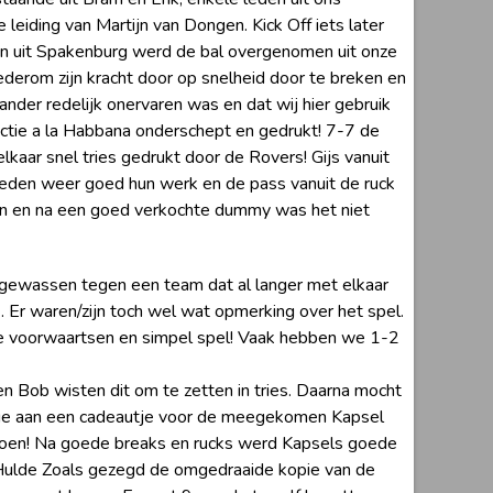
leiding van Martijn van Dongen. Kick Off iets later
 uit Spakenburg werd de bal overgenomen uit onze
derom zijn kracht door op snelheid door te breken en
nder redelijk onervaren was en dat wij hier gebruik
ctie a la Habbana onderschept en gedrukt! 7-7 de
kaar snel tries gedrukt door de Rovers! Gijs vanuit
 deden weer goed hun werk en de pass vanuit de ruck
men en na een goed verkochte dummy was het niet
gewassen tegen een team dat al langer met elkaar
. Er waren/zijn toch wel wat opmerking over het spel.
t de voorwaartsen en simpel spel! Vaak hebben we 1-2
n Bob wisten dit om te zetten in tries. Daarna mocht
mige aan een cadeautje voor de meegekomen Kapsel
r doen! Na goede breaks en rucks werd Kapsels goede
de Hulde Zoals gezegd de omgedraaide kopie van de