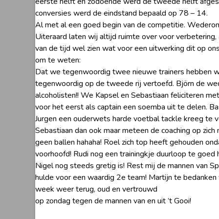
eerste helft en zodoende werd de tweede helft afges
conversies werd de eindstand bepaald op 78 – 14.
Al met al een goed begin van de competitie. Wederom e
Uiteraard laten wij altijd ruimte over voor verbeterin
van de tijd wel zien wat voor een uitwerking dit op ons
om te weten:
Dat we tegenwoordig twee nieuwe trainers hebben waar
tegenwoordig op de tweede rij vertoefd. Björn de we
alcoholisten!! We Kapsel en Sebastiaan feliciteren me
voor het eerst als captain een soemba uit te delen. 
Jurgen een ouderwets harde voetbal tackle kreeg te v
Sebastiaan dan ook maar meteen de coaching op zich ne
geen ballen hahaha! Roel zich top heeft gehouden on
voorhoofd! Rudi nog een trainingkje duurloop te goed 
Nigel nog steeds gretig is! Rest mij de mannen van S
hulde voor een waardig 2e team! Martijn te bedanken
week weer terug, oud en vertrouwd
op zondag tegen de mannen van en uit ’t Gooi!