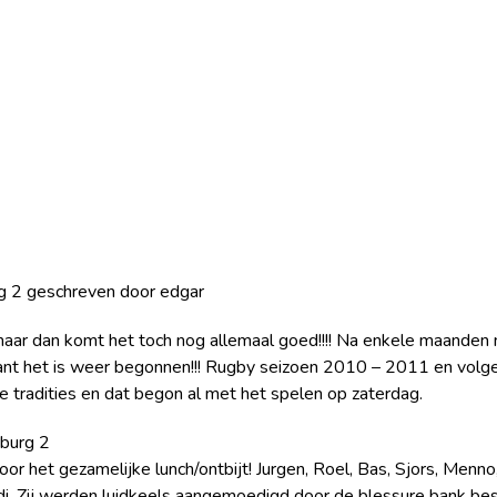
 2 geschreven door edgar
aar dan komt het toch nog allemaal goed!!!! Na enkele maanden 
nt het is weer begonnen!!! Rugby seizoen 2010 – 2011 en volgens
 tradities en dat begon al met het spelen op zaterdag.
burg 2
r het gezamelijke lunch/ontbijt! Jurgen, Roel, Bas, Sjors, Menno, 
rdi. Zij werden luidkeels aangemoedigd door de blessure bank bes