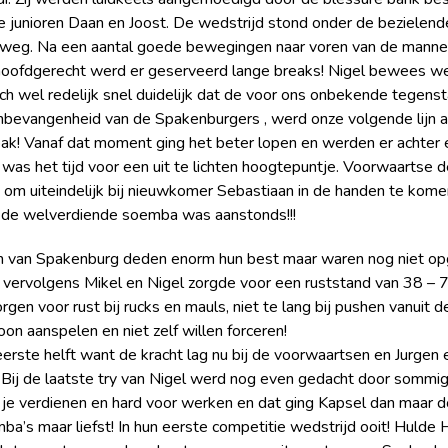
 junioren Daan en Joost. De wedstrijd stond onder de bezielende 
weg. Na een aantal goede bewegingen naar voren van de mannen
hoofdgerecht werd er geserveerd lange breaks! Nigel bewees we
ch wel redelijk snel duidelijk dat de voor ons onbekende tegensta
bevangenheid van de Spakenburgers , werd onze volgende lijn a
ak! Vanaf dat moment ging het beter lopen en werden er achter el
was het tijd voor een uit te lichten hoogtepuntje. Voorwaartse
jn om uiteindelijk bij nieuwkomer Sebastiaan in de handen te ko
n de welverdiende soemba was aanstonds!!!
en van Spakenburg deden enorm hun best maar waren nog niet op
n vervolgens Mikel en Nigel zorgde voor een ruststand van 38 – 7
gen voor rust bij rucks en mauls, niet te lang bij pushen vanui
 aanspelen en niet zelf willen forceren!
ste helft want de kracht lag nu bij de voorwaartsen en Jurgen e
l. Bij de laatste try van Nigel werd nog even gedacht door som
et je verdienen en hard voor werken en dat ging Kapsel dan maa
oemba’s maar liefst! In hun eerste competitie wedstrijd ooit! Hul