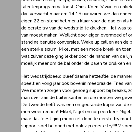
talentenprogramma Joost, Chris, Koen, Vivian en enkele
dan verwacht maar om 14.15 uur waren we dan onder
eigen 22 en stond het menu klaar voor de dag en als 
de eerste try van de wedstrijd te drukken. Het was to
van moest maken. Wellicht door eigen overmoed of on
stand na benutte conversies. Wake up call en aan de b
een sterke scrum, Mikel met een mooie break en toen 
was zuiver deze ging lekker door de handen van de li
moeilijk meer om de bal onder de palen te drukken e
Het wedstrijdbeeld bleef daarna hetzelfde, de mann
speelt en vorig jaar ook bovenin meedraaide. Tries va
We moeten zorgen voor genoeg support bij breaks, zor
man over aan de buitenkanten en die moeten we gewoon
De tweede helft was een omgedraaide kopie van de eer
men weer rennen!! Mikel, Nigel en nog een keer Nige
maar dat feest ging mooi niet door! Je eerste try mo
support spel beloond met ook zijn eerste try!!!!! 2 s