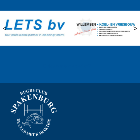
<
>
Ook sponsor worden? →