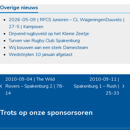
Overige nieuws
2026-05-09 | RFCS Junioren – CL WageningenDuuvels |
27-5 | Kampioen
Drijvend rugbyveld op het Kleine Zeetje
Turven van Rugby Club Spakenburg
Wij bouwen aan een sterk Damesteam
Wedstrijden 10 januari afgelast
2010-09-04 | The Wild
2010-09-11 |
Rovers – Spakenburg 2 | 78-
Spakenburg 1 – Rush |
previous
next
14
25-33
post:
post:
Trots op onze sponsorsoren