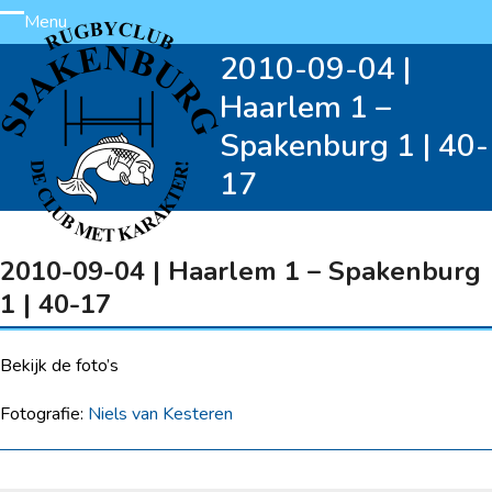
Skip
Menu
Open
Close
to
2010-09-04 |
content
mobile
mobile
Haarlem 1 –
menu
menu
Spakenburg 1 | 40-
17
2010-09-04 | Haarlem 1 – Spakenburg
1 | 40-17
Bekijk de foto’s
Fotografie:
Niels van Kesteren