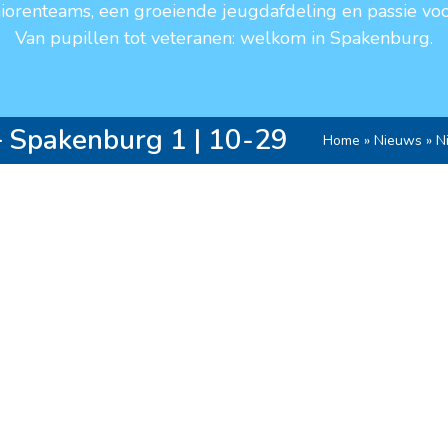
niorenteams, een groeiende jeugdafdeling en passie voo
Van pupillen tot veteranen: welkom in Spakenburg.
– Spakenburg 1 | 10-29
Home
»
Nieuws
»
N