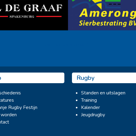
Ook sponsor worden? →
b
Rugby
chiedenis
Standen en uitslagen
atures
Training
nje Rugby Festijn
Kalender
 worden
Jeugdrugby
tact