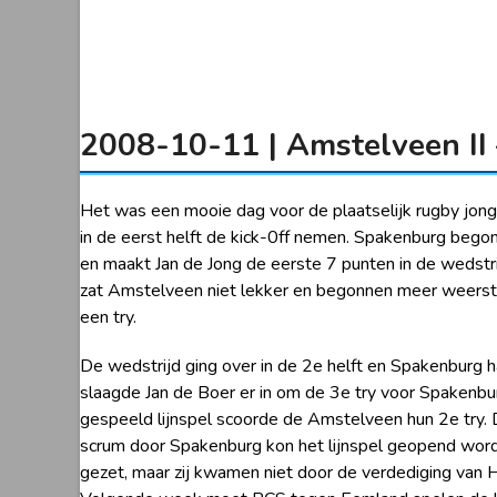
2008-10-11 | Amstelveen II
Het was een mooie dag voor de plaatselijk rugby jon
in de eerst helft de kick-0ff nemen. Spakenburg begon
en maakt Jan de Jong de eerste 7 punten in de wedstri
zat Amstelveen niet lekker en begonnen meer weersta
een try.
De wedstrijd ging over in de 2e helft en Spakenburg 
slaagde Jan de Boer er in om de 3e try voor Spakenbur
gespeeld lijnspel scoorde de Amstelveen hun 2e try
scrum door Spakenburg kon het lijnspel geopend word
gezet, maar zij kwamen niet door de verdediging van