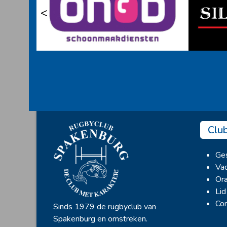
<
Clu
Ges
Vac
Ora
Lid
Con
Sinds 1979 de rugbyclub van
Spakenburg en omstreken.