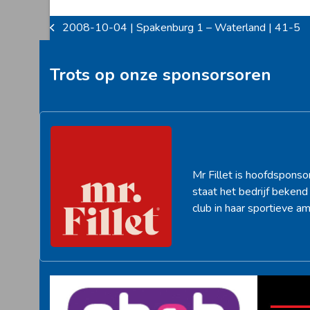
2008-10-04 | Spakenburg 1 – Waterland | 41-5
previous
post:
Trots op onze sponsorsoren
Mr Fillet is hoofdsponso
staat het bedrijf beken
club in haar sportieve am