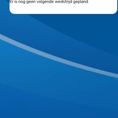
Er is nog geen volgende wedstrijd gepland.