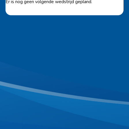
Er is nog geen volgende wedstrijd gepland.