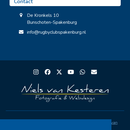
Contact
De Kronkels 10
Bunschoten-Spakenburg
info@rugbyclubspakenburg.nl
Instagram
Facebook
Twitter
YouTube
Whatsapp
Email
Copyright® Rugby Club Spakenburg | Ontwerp
Niels van
Kesteren
|
Privacystatement AVG
|
FAQ