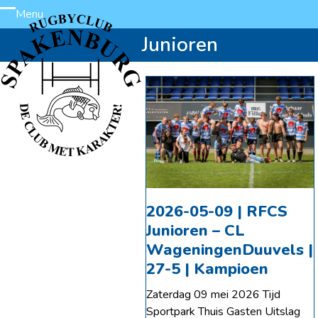
Skip
Menu
Open
Close
to
Junioren
content
mobile
mobile
menu
menu
2026-05-09 | RFCS
Junioren – CL
WageningenDuuvels |
27-5 | Kampioen
Zaterdag 09 mei 2026 Tijd
Sportpark Thuis Gasten Uitslag