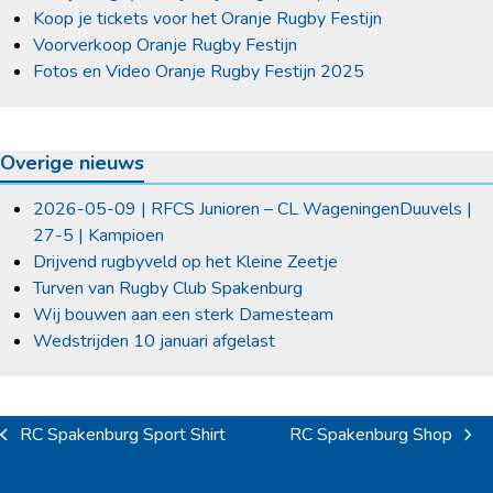
Koop je tickets voor het Oranje Rugby Festijn
Voorverkoop Oranje Rugby Festijn
Fotos en Video Oranje Rugby Festijn 2025
Overige nieuws
2026-05-09 | RFCS Junioren – CL WageningenDuuvels |
27-5 | Kampioen
Drijvend rugbyveld op het Kleine Zeetje
Turven van Rugby Club Spakenburg
Wij bouwen aan een sterk Damesteam
Wedstrijden 10 januari afgelast
RC Spakenburg Sport Shirt
RC Spakenburg Shop
previous
next
post:
post: