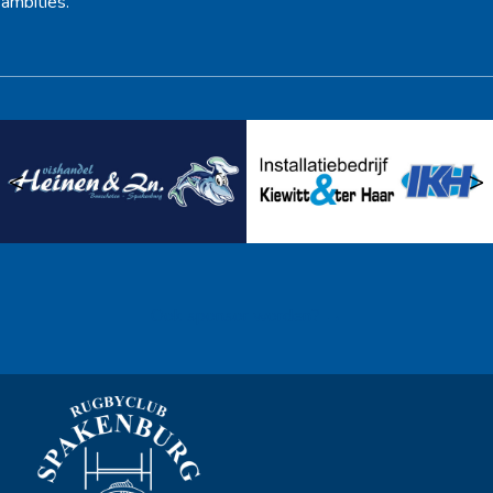
ambities.
<
>
Ook sponsor worden? →