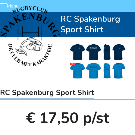
Skip
Menu
Open
Close
to
RC Spakenburg
content
mobile
mobile
Sport Shirt
menu
menu
RC Spakenburg Sport Shirt
€ 17,50 p/st