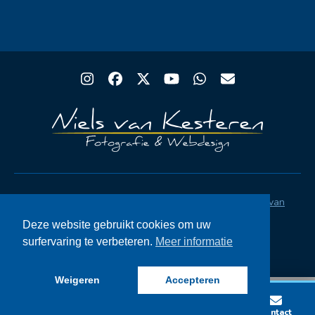
Instagram
Facebook
Twitter
YouTube
Whatsapp
Email
Copyright® Rugby Club Spakenburg | Ontwerp
Niels van
Kesteren
|
Privacystatement AVG
|
FAQ
Deze website gebruikt cookies om uw
surfervaring te verbeteren.
Meer informatie
Weigeren
Accepteren
Lid worden
Wedstrijden
Vacatures
Contact