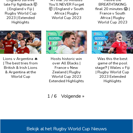
late Fiji fightback 🤯
You’ll NEVER Forget
BREATHTAKING
| England v Fiji |
🤯 | England v South
final 20 minutes 😱 |
Rugby World Cup
Africa | Rugby
France v South
2023 | Extended
World Cup 2023
Africa | Rugby
Highlights
World Cup 2023
Lions v Argentina 🔥
Hosts historic win
Was this the best
| The best tries from
over All Blacks |
game of the pool
British & Irish Lions
France v New
stage?! | Wales v Fiji
& Argentina at the
Zealand | Rugby
| Rugby World Cup
World Cup
World Cup 2023
2023 Extended
Extended Highlights
Highlights
Volgende
»
1
/
6
Bekijk al het Rugby World Cup Nieuws