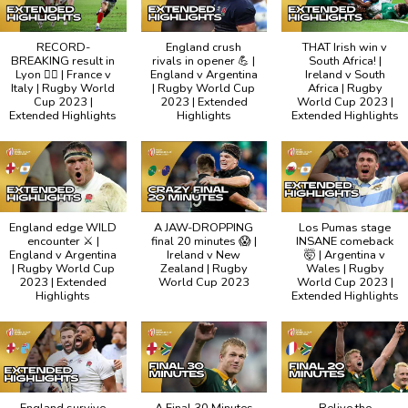
RECORD-
England crush
THAT Irish win v
BREAKING result in
rivals in opener 💪 |
South Africa! |
Lyon ⛓️‍💥 | France v
England v Argentina
Ireland v South
Italy | Rugby World
| Rugby World Cup
Africa | Rugby
Cup 2023 |
2023 | Extended
World Cup 2023 |
Extended Highlights
Highlights
Extended Highlights
England edge WILD
A JAW-DROPPING
Los Pumas stage
encounter ⚔️ |
final 20 minutes 😱 |
INSANE comeback
England v Argentina
Ireland v New
🤯 | Argentina v
| Rugby World Cup
Zealand | Rugby
Wales | Rugby
2023 | Extended
World Cup 2023
World Cup 2023 |
Highlights
Extended Highlights
England survive
A Final 30 Minutes
Relive the