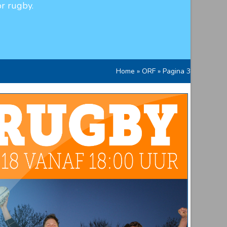
r rugby.
Home
»
ORF
»
Pagina 3