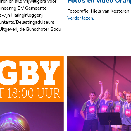
Foto’s en video Oran
 en alle vrijwilligers voor
ngineering BV Gemeente
Fotografie: Niels van Kesteren 
wijn Haringinleggerij
Verder lezen...
ntants/Belastingadviseurs
Uitgeverij de Bunschoter Bodu