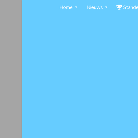
Skip
Home
Nieuws
Stand
to
content