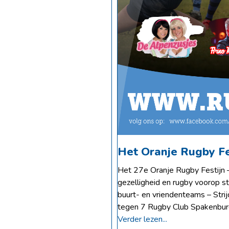
Het Oranje Rugby Fe
Het 27e Oranje Rugby Festijn –
gezelligheid en rugby voorop s
buurt- en vriendenteams – Stri
tegen 7 Rugby Club Spakenbur
Verder lezen...