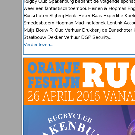
Rugby Club Spakenburg bedankt de volgende sponsoren
weer een fantastisch toernooi. Heinen & Hopman E
Bunschoten Slijterij Henk-Peter Baas Expeditie Koele
Smedesbloem Hopman Machinefabriek Lentink Accou
Muijs Bouw R. Oud Verhuur Drukkerij de Bunschoter 
Staalbouw Dekker Verhuur DGP Security…
Verder lezen...