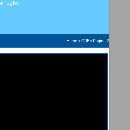
r rugby.
Home
»
ORF
»
Pagina 2