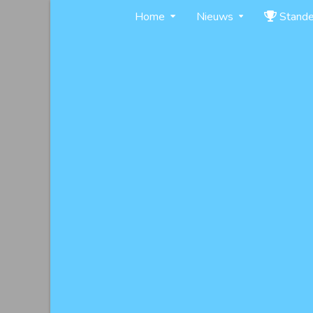
Skip
Home
Nieuws
Stand
to
content