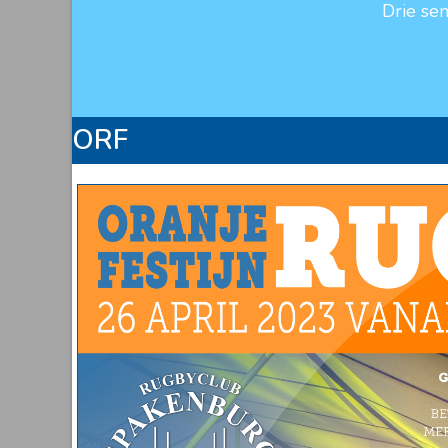
Drie se
ORF