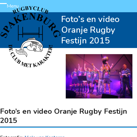
Skip
Menu
Open
Close
to
Foto’s en video
content
mobile
mobile
Oranje Rugby
menu
menu
Festijn 2015
Foto’s en video Oranje Rugby Festijn
2015