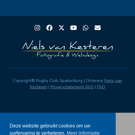
Instagram
Facebook
Twitter
YouTube
Whatsapp
Email
Copyright® Rugby Club Spakenburg | Ontwerp
Niels van
Kesteren
|
Privacystatement AVG
|
FAQ
Deze website gebruikt cookies om uw
surfervaring te verbeteren.
Meer informatie