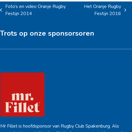
Foto’s en video Oranje Rugby
Het Oranje Rugby
previous
next
Festijn 2014
Festijn 2016
post:
post:
Trots op onze sponsorsoren
Hoofdsponsor
Mr Fillet is hoofdsponsor van Rugby Club Spakenburg. Als