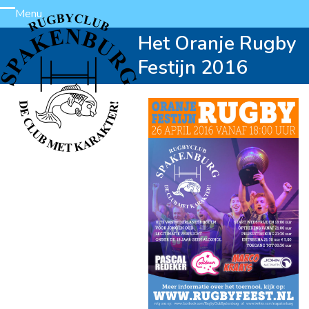
Skip
Menu
Open
Close
to
Het Oranje Rugby
content
mobile
mobile
Festijn 2016
menu
menu