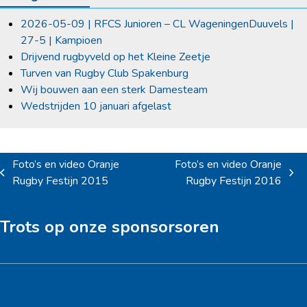
2026-05-09 | RFCS Junioren – CL WageningenDuuvels |
27-5 | Kampioen
Drijvend rugbyveld op het Kleine Zeetje
Turven van Rugby Club Spakenburg
Wij bouwen aan een sterk Damesteam
Wedstrijden 10 januari afgelast
Foto’s en video Oranje
Foto’s en video Oranje
previous
next
Rugby Festijn 2015
Rugby Festijn 2016
post:
post:
Trots op onze sponsorsoren
Hoofdsponsor