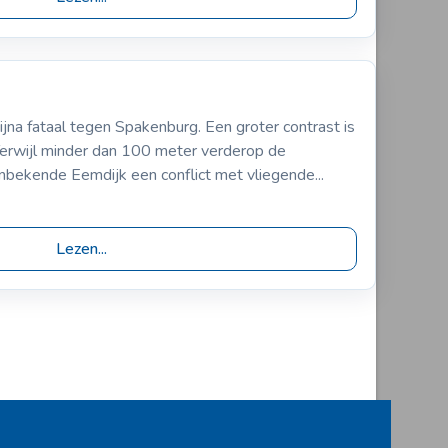
4
RC Gouda
na fataal tegen Spakenburg. Een groter contrast is
erwijl minder dan 100 meter verderop de
onbekende Eemdijk een conflict met vliegende...
Lezen...