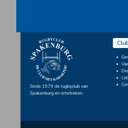
Clu
Ges
Vac
Ora
Lid
Con
Sinds 1979 de rugbyclub van
Spakenburg en omstreken.