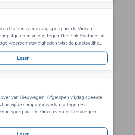
-2004
The Pink Panters
eren Op een zeer mistig sportpark de Vinken
S
-5
rg afgelopen vrijdag tegen The Pink Panthers uit
tige weersomstandigheden wist de plaatselijke...
Lezen...
004
RC Nieuwegein
over van Nieuwegein. Afgelopen vrijdag speelde
0
 hun vijfde competitiewedstrijd tegen RC
htig sportpark De Vinken verloor Nieuwegein
Lezen...