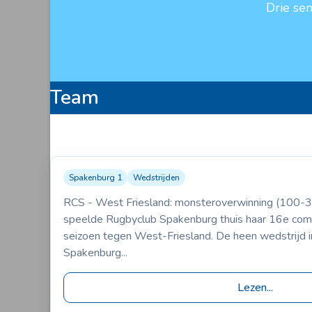
Drie se
Team
Spakenburg 1
Wedstrijden
01-03-2005
Spakenburg 1
West Friesland
RCS - West Friesland: monsteroverwinning (100-3
VS
100-3
speelde Rugbyclub Spakenburg thuis haar 16e comp
seizoen tegen West-Friesland. De heen wedstrijd 
Spakenburg...
Lezen...