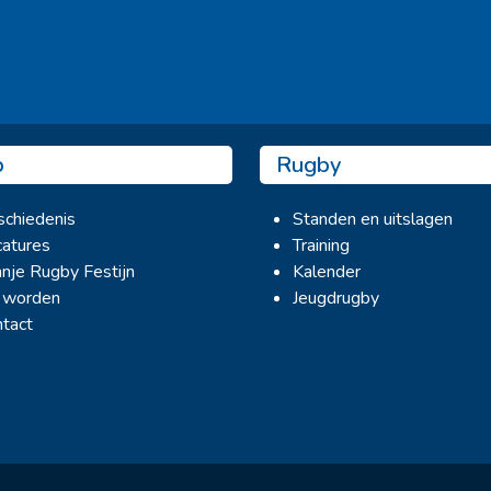
Ook sponsor worden? →
b
Rugby
chiedenis
Standen en uitslagen
atures
Training
nje Rugby Festijn
Kalender
 worden
Jeugdrugby
tact