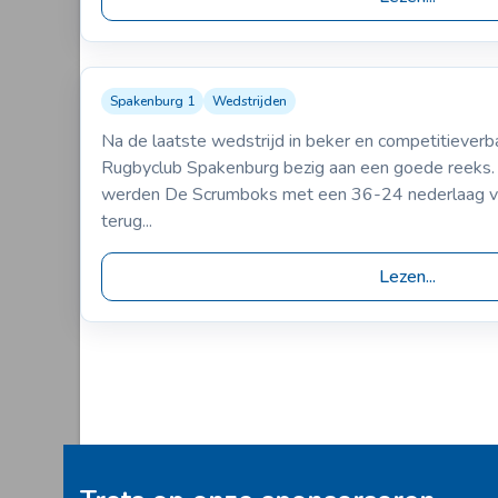
Spakenburg 1
Wedstrijden
09-10-2004
Spakenburg 1
RC de Scrumb
Na de laatste wedstrijd in beker en competitiever
VS
36-24
Rugbyclub Spakenburg bezig aan een goede reeks.
werden De Scrumboks met een 36-24 nederlaag va
terug...
Lezen...