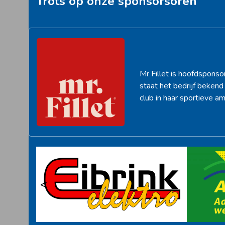
Trots op onze sponsorsoren
Mr Fillet is hoofdsponso
staat het bedrijf beken
club in haar sportieve am
<