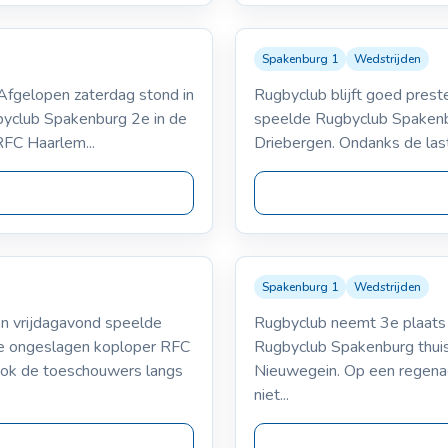
Spakenburg 1
Wedstrijden
09-12
Spakenburg 1
 Afgelopen zaterdag stond in
Rugbyclub blijft goed prest
V
26
byclub Spakenburg 2e in de
speelde Rugbyclub Spakenbu
RFC Haarlem...
Driebergen. Ondanks de las
Spakenburg 1
Wedstrijden
02-11-2
Spakenburg 1
n vrijdagavond speelde
Rugbyclub neemt 3e plaats 
VS
45-
de ongeslagen koploper RFC
Rugbyclub Spakenburg thuis
ook de toeschouwers langs
Nieuwegein. Op een regenac
niet...