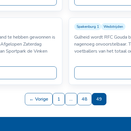
Spakenburg 1
Wedstrijden
20-09-200
oks
Spakenburg 1
band te hebben gewonnen is
Gulheid wordt RFC Gouda bij
VS
24-26
 Afgelopen Zaterdag
nagenoeg onvoorstelbaar. T
n Sportpark de Vinken
voetballers van het totaal 
← Vorige
1
…
48
49