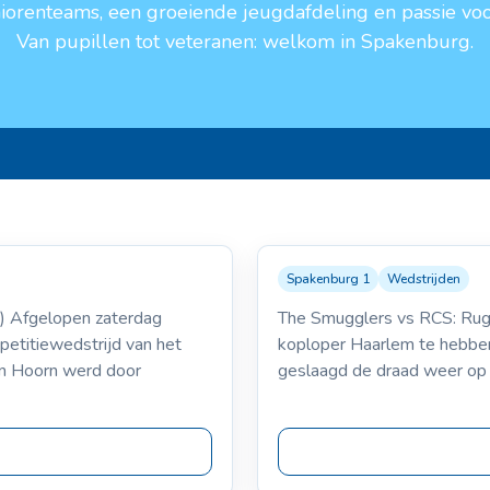
niorenteams, een groeiende jeugdafdeling en passie voo
Van pupillen tot veteranen: welkom in Spakenburg.
Spakenburg 1
Wedstrijden
09-02-20
The Smuggles
S
) Afgelopen zaterdag
The Smugglers vs RCS: Rug
VS
10-5
etitiewedstrijd van het
koploper Haarlem te hebben v
in Hoorn werd door
geslaagd de draad weer op t