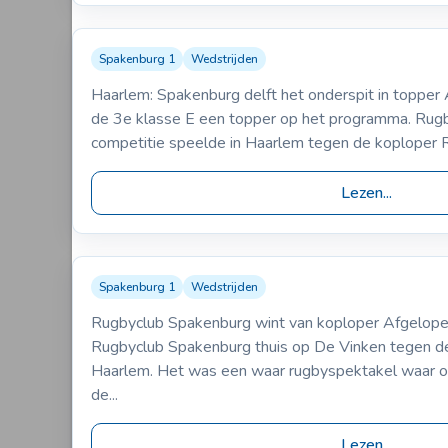
Spakenburg 1
Wedstrijden
02-02-2005
RFC Haarlem
Spakenburg 1
Haarlem: Spakenburg delft het onderspit in topper
VS
25-0
de 3e klasse E een topper op het programma. Rug
competitie speelde in Haarlem tegen de koploper 
Lezen...
Spakenburg 1
Wedstrijden
23-11-2004
Spakenburg 1
RFC Haarlem
Rugbyclub Spakenburg wint van koploper Afgelope
VS
38-15
Rugbyclub Spakenburg thuis op De Vinken tegen 
Haarlem. Het was een waar rugbyspektakel waar 
de...
Lezen...