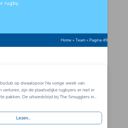
r rugby.
Home
»
Team
»
Pagina 49
05
pakenburg 1
byclub op dwaalspoor Na vorige week van
erloren, zijn de plaatselijke rugbyers er niet in
e pakken. De uitwedstrijd bij The Smugglers in...
Lezen...