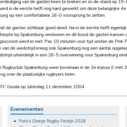
erdediging van de gasten heen te breken en zo de stand op 19-0 
rd in de eerste helft nog hard gewerkt om deze belangrijke 4e t
burg op een comfortabele 26-0 voorsprong te zetten.
wat de gasten zichtbaar goed deed. Na in de eerste helft eigenl
herpte bij Spakenburg verdween en dit bood de gasten kansen om
escoord werd er niet. Pas 10 minuten voor tijd wisten de Pink 
de van de wedstrijd kreeg ook Spakenburg nog een aantal opgelegd
trijd uiteindelijk in een 26-5 overwinning voor Spakenburg eind
t Rugbyclub Spakenburg weer bovenaan in de 3e klasse E met 32
og over de plaatselijke rugbyers heen.
 RFC Gouda op zaterdag 11 december 2004.
Evenementen
Foto’s Oranje Rugby Festijn 2026