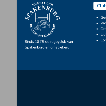
Clu
Ges
Vac
Ora
Lid
Con
Sinds 1979 de rugbyclub van
Spakenburg en omstreken.