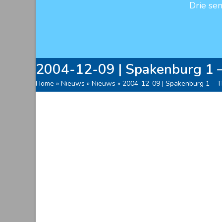
Drie se
2004-12-09 | Spakenburg 1 –
Home
»
Nieuws
»
Nieuws
»
2004-12-09 | Spakenburg 1 – Th