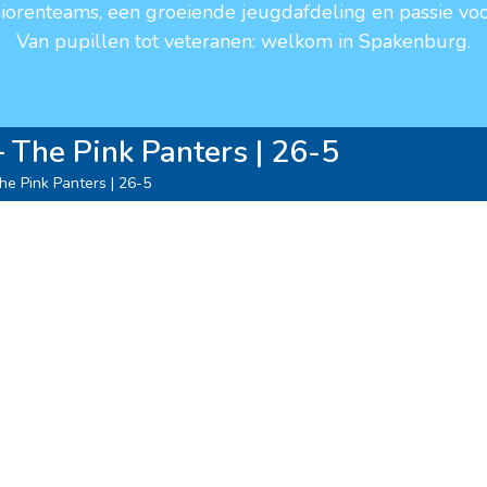
niorenteams, een groeiende jeugdafdeling en passie voo
Van pupillen tot veteranen: welkom in Spakenburg.
 The Pink Panters | 26-5
e Pink Panters | 26-5