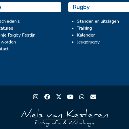
b
Rugby
chiedenis
Standen en uitslagen
atures
Training
nje Rugby Festijn
Kalender
 worden
Jeugdrugby
tact
Instagram
Facebook
Twitter
YouTube
Whatsapp
Email