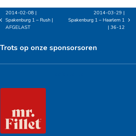
2014-02-08 |
2014-03-29 |
Spakenburg 1 – Rush |
Spakenburg 1 – Haarlem 1
previous
next
AFGELAST
| 36-12
post:
post:
Trots op onze sponsorsoren
Hoofdsponsor