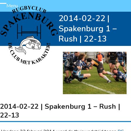
Skip
Menu
Open
Close
to
2014-02-22 |
content
mobile
mobile
Spakenburg 1 –
menu
menu
Rush | 22-13
2014-02-22 | Spakenburg 1 – Rush |
22-13