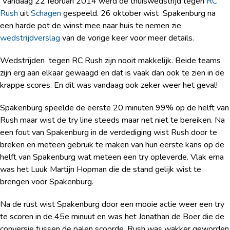
Vandaag 22 februari 2014 werd de thuiswedstrijd tegen
RC
Rush
uit
Schagen
gespeeld. 26 oktober wist Spakenburg na
een harde pot de winst mee naar huis te nemen zie
wedstrijdverslag
van de vorige keer voor meer details.
Wedstrijden tegen RC Rush zijn nooit makkelijk. Beide teams
zijn erg aan elkaar gewaagd en dat is vaak dan ook te zien in de
krappe scores. En dit was vandaag ook zeker weer het geval!
Spakenburg speelde de eerste 20 minuten 99% op de helft van
Rush maar wist de try line steeds maar net niet te bereiken. Na
een fout van Spakenburg in de verdediging wist Rush door te
breken en meteen gebruik te maken van hun eerste kans op de
helft van Spakenburg wat meteen een try opleverde. Vlak erna
was het Luuk Martijn Hopman die de stand gelijk wist te
brengen voor Spakenburg.
Na de rust wist Spakenburg door een mooie actie weer een try
te scoren in de 45e minuut en was het Jonathan de Boer die de
conversie tussen de palen scoorde. Rush was wakker geworden