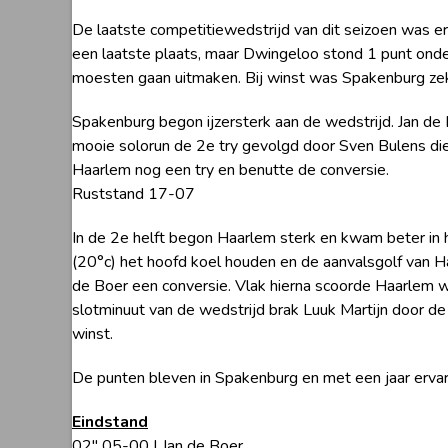
De laatste competitiewedstrijd van dit seizoen was 
een laatste plaats, maar Dwingeloo stond 1 punt onde
moesten gaan uitmaken. Bij winst was Spakenburg zeke
Spakenburg begon ijzersterk aan de wedstrijd. Jan de
mooie solorun de 2e try gevolgd door Sven Bulens die
Haarlem nog een try en benutte de conversie.
Ruststand 17-07
In de 2e helft begon Haarlem sterk en kwam beter in 
(20°c) het hoofd koel houden en de aanvalsgolf van 
de Boer een conversie. Vlak hierna scoorde Haarlem w
slotminuut van de wedstrijd brak Luuk Martijn door d
winst.
De punten bleven in Spakenburg en met een jaar ervari
Eindstand
02″ 05-00 | Jan de Boer