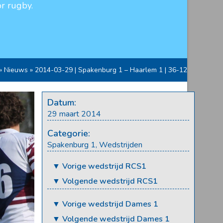
r rugby.
»
Nieuws
»
2014-03-29 | Spakenburg 1 – Haarlem 1 | 36-12
Datum:
29 maart 2014
Categorie:
Spakenburg 1
,
Wedstrijden
▼ Vorige wedstrijd RCS1
▼ Volgende wedstrijd RCS1
▼ Vorige wedstrijd Dames 1
▼ Volgende wedstrijd Dames 1