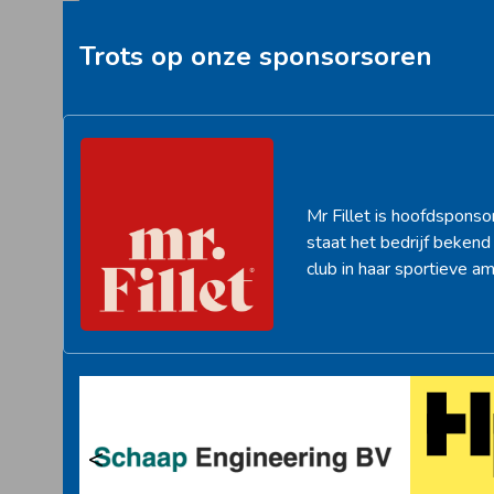
post:
Trots op onze sponsorsoren
Mr Fillet is hoofdsponso
staat het bedrijf beken
club in haar sportieve am
<