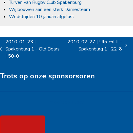
Turven van Rugby Club Spakenburg
Wij bouwen aan een sterk Damesteam
Wedstrijden 10 januari afgelast
2010-01-23 |
2010-02-27 | Utrecht II –
next
Spakenburg 1 – Old Bears
Spakenburg 1 | 22-8
previous
post:
| 50-0
post:
Trots op onze sponsorsoren
Hoofdsponsor