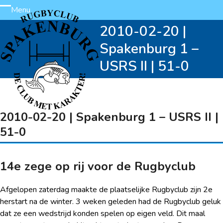
Skip
Menu
Open
Close
to
2010-02-20 |
content
mobile
mobile
Spakenburg 1 –
menu
menu
USRS II | 51-0
2010-02-20 | Spakenburg 1 – USRS II |
51-0
14
e
zege op rij voor de Rugbyclub
Afgelopen zaterdag maakte de plaatselijke Rugbyclub zijn 2
e
herstart na de winter. 3 weken geleden had de Rugbyclub geluk
dat ze een wedstrijd konden spelen op eigen veld. Dit maal