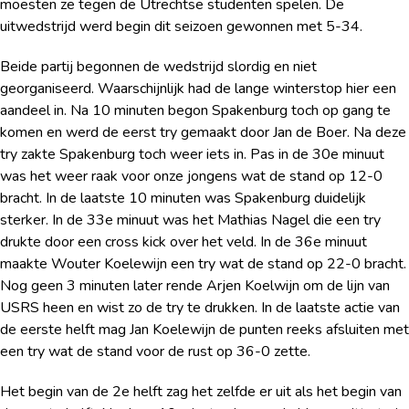
moesten ze tegen de Utrechtse studenten spelen. De
uitwedstrijd werd begin dit seizoen gewonnen met 5-34.
Beide partij begonnen de wedstrijd slordig en niet
georganiseerd. Waarschijnlijk had de lange winterstop hier een
aandeel in. Na 10 minuten begon Spakenburg toch op gang te
komen en werd de eerst try gemaakt door Jan de Boer. Na deze
try zakte Spakenburg toch weer iets in. Pas in de 30
e
minuut
was het weer raak voor onze jongens wat de stand op 12-0
bracht. In de laatste 10 minuten was Spakenburg duidelijk
sterker. In de 33
e
minuut was het Mathias Nagel die een try
drukte door een cross kick over het veld. In de 36
e
minuut
maakte Wouter Koelewijn een try wat de stand op 22-0 bracht.
Nog geen 3 minuten later rende Arjen Koelwijn om de lijn van
USRS heen en wist zo de try te drukken. In de laatste actie van
de eerste helft mag Jan Koelewijn de punten reeks afsluiten met
een try wat de stand voor de rust op 36-0 zette.
Het begin van de 2
e
helft zag het zelfde er uit als het begin van