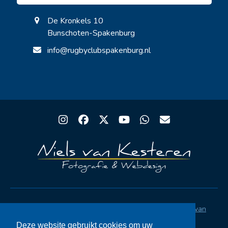
De Kronkels 10
Bunschoten-Spakenburg
info@rugbyclubspakenburg.nl
Instagram
Facebook
Twitter
YouTube
Whatsapp
Email
Copyright® Rugby Club Spakenburg | Ontwerp
Niels van
Kesteren
|
Privacystatement AVG
|
FAQ
Deze website gebruikt cookies om uw