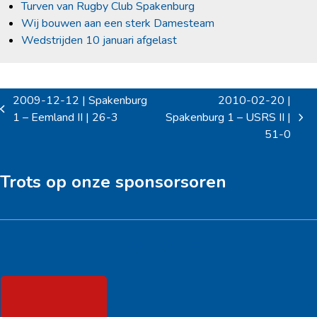
Turven van Rugby Club Spakenburg
Wij bouwen aan een sterk Damesteam
Wedstrijden 10 januari afgelast
2009-12-12 | Spakenburg
2010-02-20 |
previous
1 – Eemland II | 26-3
Spakenburg 1 – USRS II |
next
post:
51-0
post:
Trots op onze sponsorsoren
Hoofdsponsor