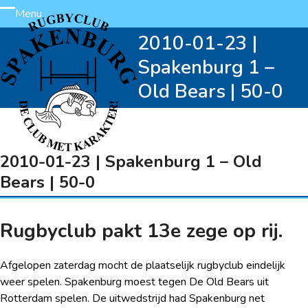
Skip
Menu
Open
Close
to
2010-01-23 |
content
mobile
mobile
Spakenburg 1 –
menu
menu
Old Bears | 50-0
2010-01-23 | Spakenburg 1 – Old
Bears | 50-0
Rugbyclub pakt 13e zege op rij.
Afgelopen zaterdag mocht de plaatselijk rugbyclub eindelijk
weer spelen. Spakenburg moest tegen De Old Bears uit
Rotterdam spelen. De uitwedstrijd had Spakenburg net