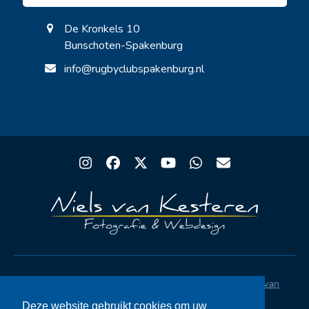
De Kronkels 10
Bunschoten-Spakenburg
info@rugbyclubspakenburg.nl
Instagram
Facebook
Twitter
YouTube
Whatsapp
Email
Copyright® Rugby Club Spakenburg | Ontwerp
Niels van
Kesteren
|
Privacystatement AVG
|
FAQ
Deze website gebruikt cookies om uw