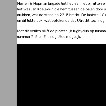
Heinen & Hopman brigade liet het hier niet bij zitten
het was Jan Koelewijn die hem tussen de palen door sc
drukken, wat de stand op 22-8 bracht. De laatste 10
en dit lukte ook, wat betekende dat Utrecht toch nog 
Met dit verlies blijft de plaatselijk rugbyclub op n
nummer 2, 5 en 6 is nog alles mogelijk.