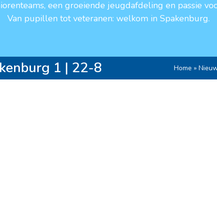
niorenteams, een groeiende jeugdafdeling en passie voo
Van pupillen tot veteranen: welkom in Spakenburg.
akenburg 1 | 22-8
Home
»
Nieu