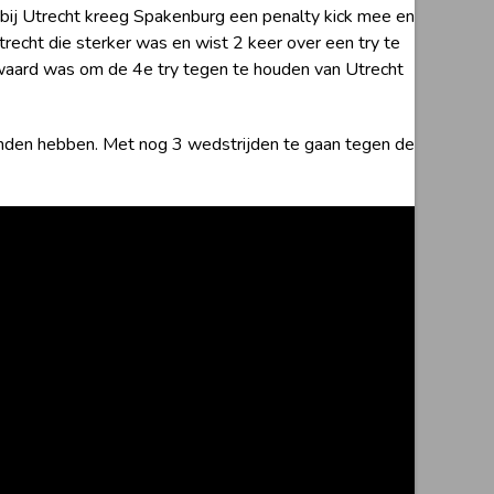
t bij Utrecht kreeg Spakenburg een penalty kick mee en
recht die sterker was en wist 2 keer over een try te
 waard was om de 4
e
try tegen te houden van Utrecht
handen hebben. Met nog 3 wedstrijden te gaan tegen de