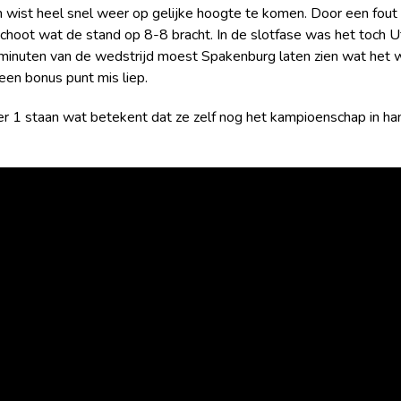
 en wist heel snel weer op gelijke hoogte te komen. Door een fou
hoot wat de stand op 8-8 bracht. In de slotfase was het toch Ut
 minuten van de wedstrijd moest Spakenburg laten zien wat het
een bonus punt mis liep.
ummer 1 staan wat betekent dat ze zelf nog het kampioenschap in 