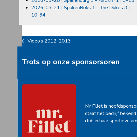
2026-03-28 | Spakenburg 1 – Ascrum 1 | 3-15
2026-03-21 | SpakenBoks 1 – The Dukes 3 |
10-34
Video’s 2012-2013
previous
post:
Trots op onze sponsorsoren
Mr Fillet is hoofdsponso
staat het bedrijf beken
club in haar sportieve am