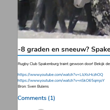
-8 graden en sneeuw? Spake
Rugby Club Spakenburg traint gewoon door! Bekijk de 
https://www.youtube.com/watch?v=LIzXsHczhOQ
https://www.youtube.com/watch?v=nSkO65qmjoY
Bron: Sven Bulens
Comments (1)