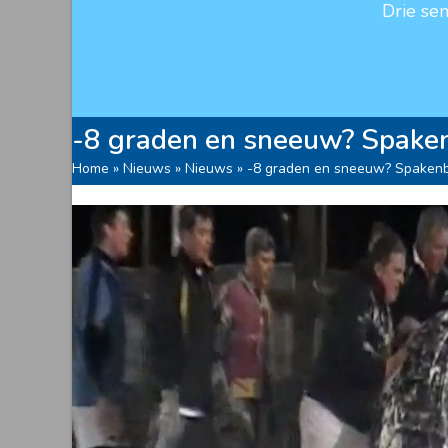
Drie se
-8 graden en sneeuw? Spaken
Home
»
Nieuws
»
Nieuws
»
-8 graden en sneeuw? Spakenb