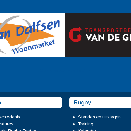
Ook sponsor worden? →
b
Rugby
chiedenis
Standen en uitslagen
atures
Training
nje Rugby Festijn
Kalender