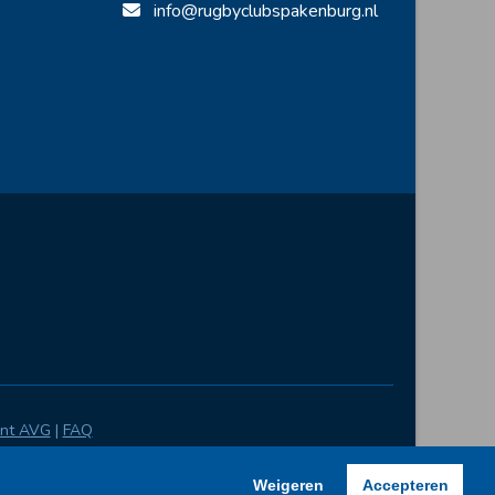
info@rugbyclubspakenburg.nl
ent AVG
|
FAQ
Weigeren
Accepteren