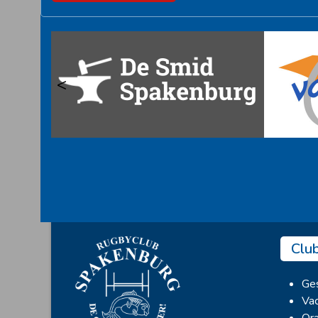
<
Clu
Ges
Vac
Ora