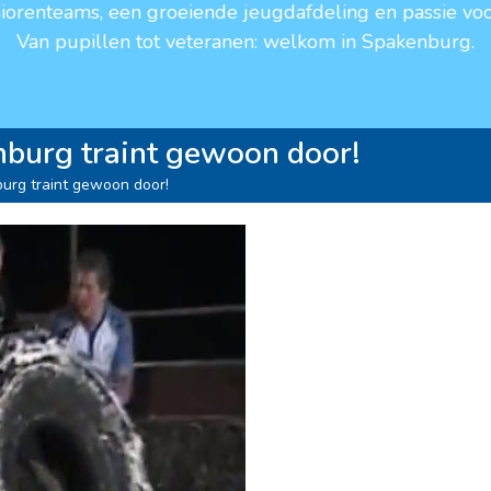
niorenteams, een groeiende jeugdafdeling en passie voo
Van pupillen tot veteranen: welkom in Spakenburg.
burg traint gewoon door!
urg traint gewoon door!