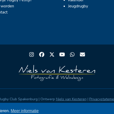
 worden
Jeugdrugby
tact
Instagram
Facebook
Twitter
YouTube
Whatsapp
Email
Rugby Club Spakenburg | Ontwerp
Niels van Kesteren
|
Privacystatem
teren.
Meer informatie