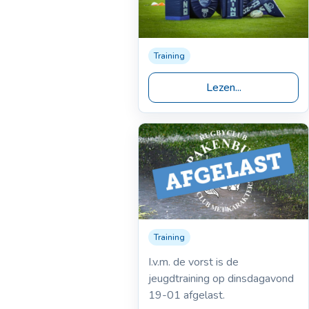
Training
09-08-2016
Nieuwe
Rhino
VS
Lezen...
kussens
sport
Training
19-01-2016
Jeugdtraining dinsdag
I.v.m. de vorst is de
19-01 afgelast
jeugdtraining op dinsdagavond
19-01 afgelast.