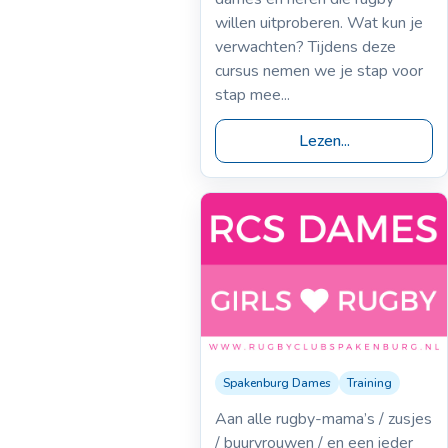
willen uitproberen. Wat kun je
verwachten? Tijdens deze
cursus nemen we je stap voor
stap mee...
Lezen...
Spakenburg Dames
Training
10-11-2022
Eerste training
Aan alle rugby-mama’s / zusjes
Spakenburg Dames
/ buurvrouwen / en een ieder