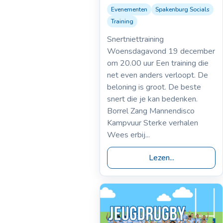
Evenementen
Spakenburg Socials
26-11-2018
Snertniettraining | wo
Training
19 dec 20.00 uur
Snertniettraining
Woensdagavond 19 december
om 20.00 uur Een training die
net even anders verloopt. De
beloning is groot. De beste
snert die je kan bedenken.
Borrel Zang Mannendisco
Kampvuur Sterke verhalen
Wees erbij...
Lezen...