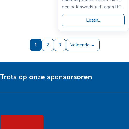
een oefenwedstrijd tegen RC...
Lezen...
1
2
3
Volgende →
Trots op onze sponsorsoren
Hoofdsponsor