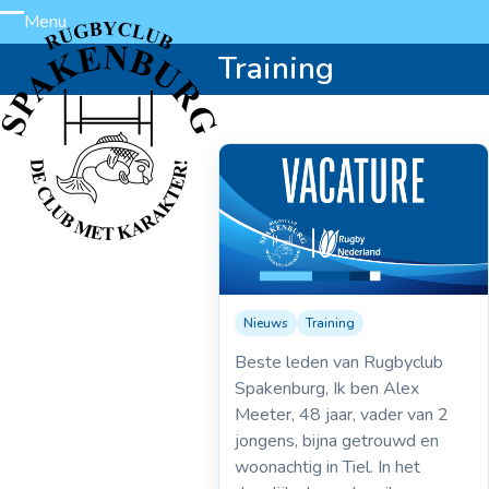
Skip
Menu
Open
Close
to
Training
content
mobile
mobile
menu
menu
Nieuws
Training
13-07-2023
Trainer/Coach 2e
Beste leden van Rugbyclub
Team (Alex Meeter)
Spakenburg, Ik ben Alex
Meeter, 48 jaar, vader van 2
jongens, bijna getrouwd en
woonachtig in Tiel. In het