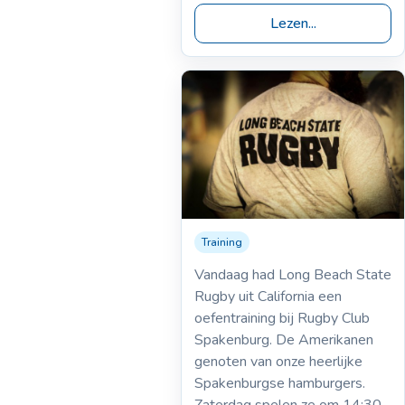
Lezen...
Training
29-07-2015
Training Long Beach
Vandaag had Long Beach State
State Rugby
Rugby uit California een
oefentraining bij Rugby Club
Spakenburg. De Amerikanen
genoten van onze heerlijke
Spakenburgse hamburgers.
Zaterdag spelen ze om 14:30