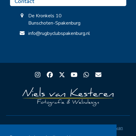
Contact
De Kronkels 10
Bunschoten-Spakenburg
info@rugbyclubspakenburg.nl
Instagram
Facebook
Twitter
YouTube
Whatsapp
Email
Copyright® Rugby Club Spakenburg | Ontwerp
Niels van
Kesteren
|
Privacystatement AVG
|
FAQ