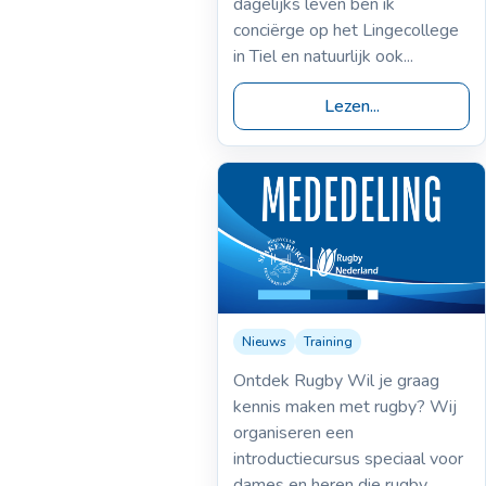
dagelijks leven ben ik
conciërge op het Lingecollege
in Tiel en natuurlijk ook...
Lezen...
Nieuws
Training
07-07-2023
Introductiecursus
Ontdek Rugby Wil je graag
voor beginners!
kennis maken met rugby? Wij
organiseren een
introductiecursus speciaal voor
dames en heren die rugby