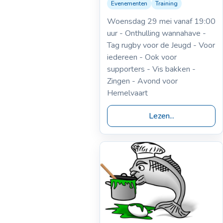
Evenementen
Training
21-05-2019
Laatste training
Woensdag 29 mei vanaf 19:00
2018-2019
uur - Onthulling wannahave -
Tag rugby voor de Jeugd - Voor
iedereen - Ook voor
supporters - Vis bakken -
Zingen - Avond voor
Hemelvaart
Lezen...