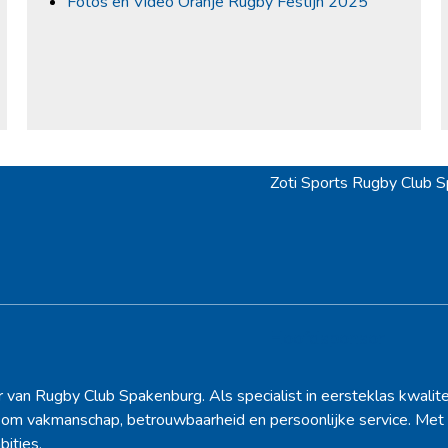
Fotos en Video Oranje Rugby Festijn 2025
Zoti Sports Rugby Club S
next
post:
Hoofdsponsor
r van Rugby Club Spakenburg. Als specialist in eersteklas kwalite
d om vakmanschap, betrouwbaarheid en persoonlijke service. Met 
bities.