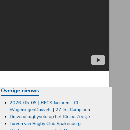
Overige nieuws
2026-05-09 | RFCS Junioren – CL
WageningenDuuvels | 27-5 | Kampioen
Drijvend rugbyveld op het Kleine Zeetje
Turven van Rugby Club Spakenburg