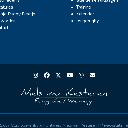
chiedenis
Standen en uitslagen
atures
Training
nje Rugby Festijn
Kalender
 worden
Jeugdrugby
tact
Instagram
Facebook
Twitter
YouTube
Whatsapp
Email
Rugby Club Spakenburg | Ontwerp
Niels van Kesteren
|
Privacystatem