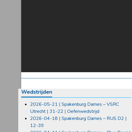
Wedstrijden
2026-05-21 | Spakenburg Dames – VSRC
Utrecht | 31-22 | Oefenwedstrijd
2026-04-18 | Spakenburg Dames – RUS D2 |
12-39