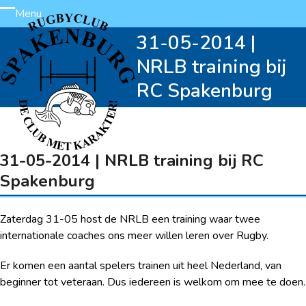
Skip
Menu
Open
Close
to
31-05-2014 |
content
mobile
mobile
NRLB training bij
menu
menu
RC Spakenburg
31-05-2014 | NRLB training bij RC
Spakenburg
Zaterdag 31-05 host de NRLB een training waar twee
internationale coaches ons meer willen leren over Rugby.
Er komen een aantal spelers trainen uit heel Nederland, van
beginner tot veteraan. Dus iedereen is welkom om mee te doen.