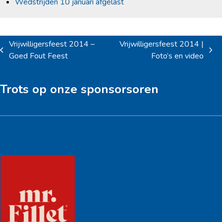
Wedstrijden 10 januari afgelast
Vrijwilligersfeest 2014 –
Vrijwilligersfeest 2014 |
previous
next
Goed Fout Feest
Foto’s en video
post:
post:
Trots op onze sponsorsoren
Hoofdsponsor