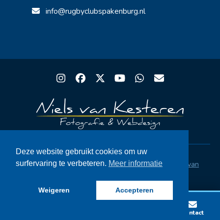
info@rugbyclubspakenburg.nl
Instagram
Facebook
Twitter
YouTube
Whatsapp
Email
Deze website gebruikt cookies om uw
surfervaring te verbeteren.
Meer informatie
Copyright® Rugby Club Spakenburg | Ontwerp
Niels van
Kesteren
|
Privacystatement AVG
|
FAQ
Weigeren
Accepteren
Lid worden
Wedstrijden
Vacatures
Contact