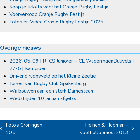
Koop je tickets voor het Oranje Rugby Festijn
Voorverkoop Oranje Rugby Festijn
Fotos en Video Oranje Rugby Festijn 2025
Overige nieuws
2026-05-09 | RFCS Junioren – CL WageningenDuuvels |
27-5 | Kampioen
Drijvend rugbyveld op het Kleine Zeetje
Turven van Rugby Club Spakenburg
Wij bouwen aan een sterk Damesteam
Wedstrijden 10 januari afgelast
Foto’s Groningen
Heinen & Hopman –
previous
next
10’s
Voetbaltoernooi 2013
post:
post: