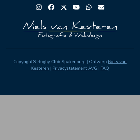
Instagram
Facebook
Twitter
YouTube
Whatsapp
Email
Copyright® Rugby Club Spakenburg | Ontwerp
Niels van
Kesteren
|
Privacystatement AVG
|
FAQ