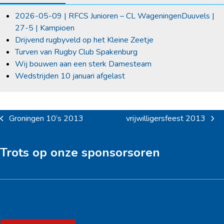
2026-05-09 | RFCS Junioren – CL WageningenDuuvels |
27-5 | Kampioen
Drijvend rugbyveld op het Kleine Zeetje
Turven van Rugby Club Spakenburg
Wij bouwen aan een sterk Damesteam
Wedstrijden 10 januari afgelast
Groningen 10’s 2013
vrijwilligersfeest 2013
previous
next
post:
post:
Trots op onze sponsorsoren
Hoofdsponsor