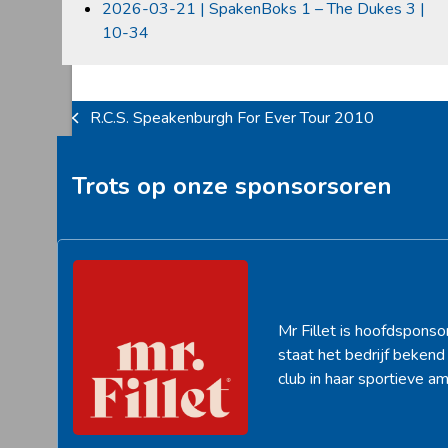
2026-03-21 | SpakenBoks 1 – The Dukes 3 |
10-34
R.C.S. Speakenburgh For Ever Tour 2010
previous
post:
Trots op onze sponsorsoren
Mr Fillet is hoofdsponso
staat het bedrijf beken
club in haar sportieve am