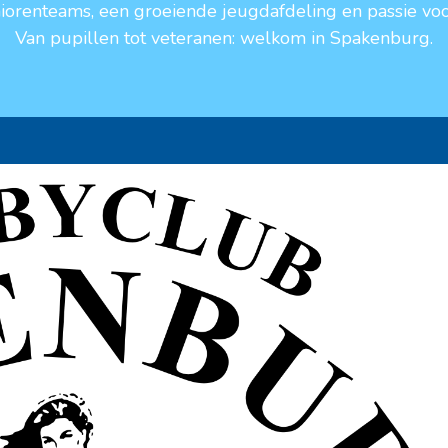
niorenteams, een groeiende jeugdafdeling en passie voo
Van pupillen tot veteranen: welkom in Spakenburg.