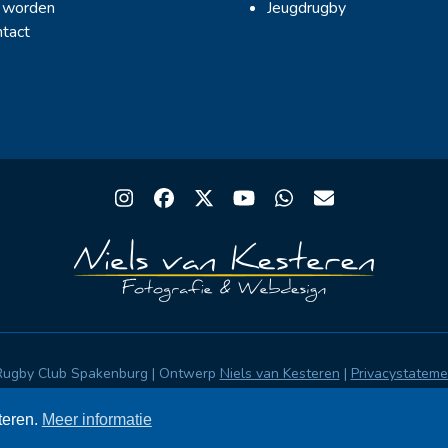
 worden
Jeugdrugby
tact
Instagram
Facebook
Twitter
YouTube
Whatsapp
Email
Rugby Club Spakenburg | Ontwerp
Niels van Kesteren
|
Privacystatem
teren.
Meer informatie