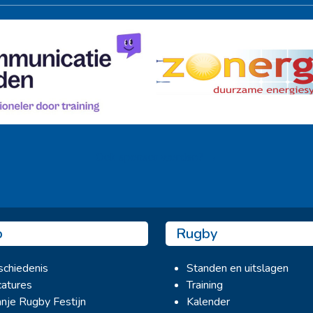
Ook sponsor worden? →
b
Rugby
chiedenis
Standen en uitslagen
atures
Training
nje Rugby Festijn
Kalender