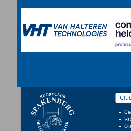
<
Clu
Ges
Vac
Ora