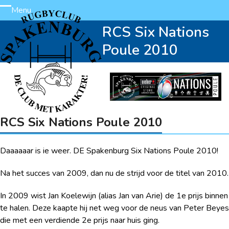
Skip
Menu
Open
Close
to
RCS Six Nations
content
mobile
mobile
Poule 2010
menu
menu
RCS Six Nations Poule 2010
Daaaaaar is ie weer. DE Spakenburg Six Nations Poule 2010!
Na het succes van 2009, dan nu de strijd voor de titel van 2010.
In 2009 wist Jan Koelewijn (alias Jan van Arie) de 1e prijs binnen
te halen. Deze kaapte hij net weg voor de neus van Peter Beyes
die met een verdiende 2e prijs naar huis ging.