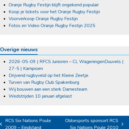
Oranje Rugby Festijn blijft ongekend populair
Koop je tickets voor het Oranje Rugby Festijn
Voorverkoop Oranje Rugby Festijn
Fotos en Video Oranje Rugby Festijn 2025
Overige nieuws
2026-05-09 | RFCS Junioren – CL WageningenDuuvels |
27-5 | Kampioen
Drijvend rugbyveld op het Kleine Zeetje
Turven van Rugby Club Spakenburg
Wij bouwen aan een sterk Damesteam
Wedstrijden 10 januari afgelast
RCS Six Nations Poule
Obbesports sponsort RCS
previous
next
2009 – Eindstand
Six Nations Poule 2010