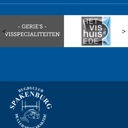
<
>
Ook sponsor worden? →