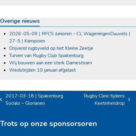
Overige nieuws
2026-05-09 | RFCS Junioren – CL WageningenDuuvels |
27-5 | Kampioen
Drijvend rugbyveld op het Kleine Zeetje
Turven van Rugby Club Spakenburg
Wij bouwen aan een sterk Damesteam
Wedstrijden 10 januari afgelast
2017-03-18 | Spakenburg
Rugby Clinic tijdens
previous
next
Socials – Glorianen
Keetinhetdrop
post:
post:
Trots op onze sponsorsoren