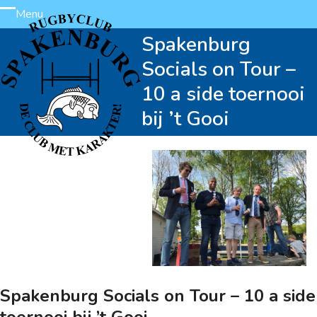
Skip
Menu
Open
Close
to
Spakenburg
content
mobile
mobile
Socials on Tour –
menu
menu
10 a side toernooi
bij ’t Gooi
Spakenburg Socials on Tour – 10 a side
toernooi bij ’t Gooi