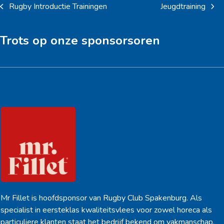
Rugby Introductie Trainingen
Jeugdtraining
previous
next
post:
post:
Trots op onze sponsorsoren
Hoofdsponsor
Mr Fillet is hoofdsponsor van Rugby Club Spakenburg. Als
specialist in eersteklas kwaliteitsvlees voor zowel horeca als
particuliere klanten staat het bedrijf bekend om vakmanschap,