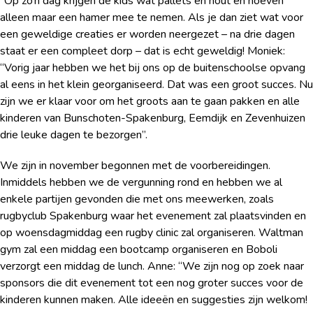
“Op zo’n dag krijgen de kids wat pallets en hout en hoeven
alleen maar een hamer mee te nemen. Als je dan ziet wat voor
een geweldige creaties er worden neergezet – na drie dagen
staat er een compleet dorp – dat is echt geweldig! Moniek:
“Vorig jaar hebben we het bij ons op de buitenschoolse opvang
al eens in het klein georganiseerd. Dat was een groot succes. Nu
zijn we er klaar voor om het groots aan te gaan pakken en alle
kinderen van Bunschoten-Spakenburg, Eemdijk en Zevenhuizen
drie leuke dagen te bezorgen”.
We zijn in november begonnen met de voorbereidingen.
Inmiddels hebben we de vergunning rond en hebben we al
enkele partijen gevonden die met ons meewerken, zoals
rugbyclub Spakenburg waar het evenement zal plaatsvinden en
op woensdagmiddag een rugby clinic zal organiseren. Waltman
gym zal een middag een bootcamp organiseren en Boboli
verzorgt een middag de lunch. Anne: “We zijn nog op zoek naar
sponsors die dit evenement tot een nog groter succes voor de
kinderen kunnen maken. Alle ideeën en suggesties zijn welkom!