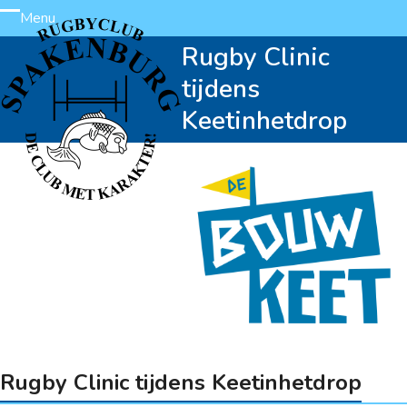
Skip
Menu
Open
Close
to
Rugby Clinic
content
mobile
mobile
tijdens
menu
menu
Keetinhetdrop
Rugby Clinic tijdens Keetinhetdrop