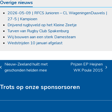
Overige nieuws
2026-05-09 | RFCS Junioren – CL WageningenDuuvels |
27-5 | Kampioen
Drijvend rugbyveld op het Kleine Zeetje
Turven van Rugby Club Spakenburg
Wij bouwen aan een sterk Damesteam
Wedstrijden 10 januari afgelast
Nieuw-Zeeland huilt met
Prijzen EP Heijnen
previous
next
geschonden helden mee
WK Poule 2015
post:
post:
Trots op onze sponsorsoren
Hoofdsponsor