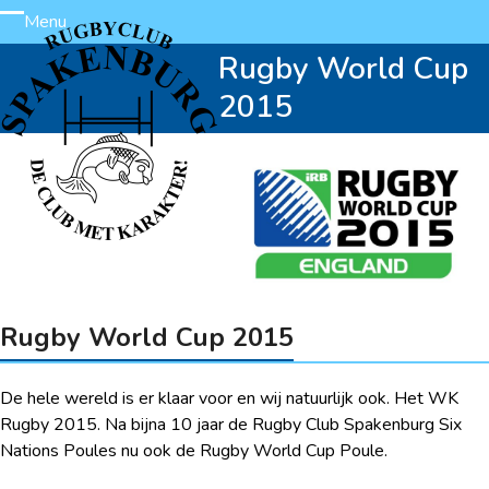
Skip
Menu
Open
Close
to
Rugby World Cup
content
mobile
mobile
2015
menu
menu
Rugby World Cup 2015
De hele wereld is er klaar voor en wij natuurlijk ook. Het WK
Rugby 2015. Na bijna 10 jaar de Rugby Club Spakenburg Six
Nations Poules nu ook de Rugby World Cup Poule.